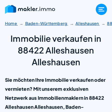
Zum
Inhalt
springen
Home
Baden-Württemberg
Alleshausen
8
Immobilie verkaufen in
88422 Alleshausen
Alleshausen
Sie möchten Ihre Immobilie verkaufen oder
vermieten? Mit unserem exklusiven
Netzwerk aus Immobilienmaklern in 88422
Alleshausen Alleshausen, Baden-