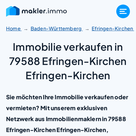
Zum
Inhalt
springen
Home
Baden-Württemberg
Efringen-Kirchen
Immobilie verkaufen in
79588 Efringen-Kirchen
Efringen-Kirchen
Sie möchten Ihre Immobilie verkaufen oder
vermieten? Mit unserem exklusiven
Netzwerk aus Immobilienmaklern in 79588
Efringen-Kirchen Efringen-Kirchen,