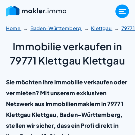
Zum
Inhalt
springen
Home
Baden-Württemberg
Klettgau
7977
Immobilie verkaufen in
79771 Klettgau Klettgau
Sie möchten Ihre Immobilie verkaufen oder
vermieten? Mit unserem exklusiven
Netzwerk aus Immobilienmaklern in 79771
Klettgau Klettgau, Baden-Württemberg,
stellen wir sicher, dass ein Profi direkt in