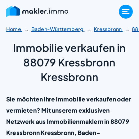
Zum
Inhalt
springen
Home
Baden-Württemberg
Kressbronn
88
Immobilie verkaufen in
88079 Kressbronn
Kressbronn
Sie möchten Ihre Immobilie verkaufen oder
vermieten? Mit unserem exklusiven
Netzwerk aus Immobilienmaklern in 88079
Kressbronn Kressbronn, Baden-