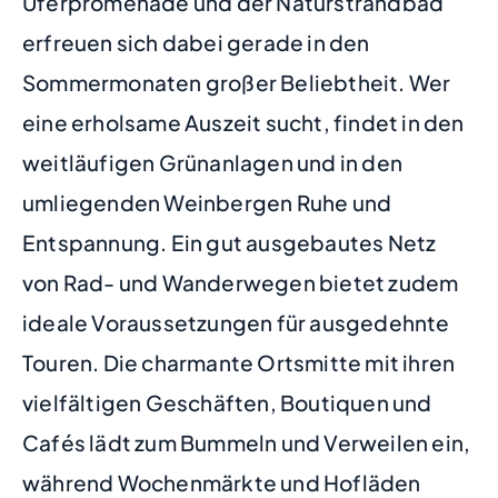
Uferpromenade und der Naturstrandbad
erfreuen sich dabei gerade in den
Sommermonaten großer Beliebtheit. Wer
eine erholsame Auszeit sucht, findet in den
weitläufigen Grünanlagen und in den
umliegenden Weinbergen Ruhe und
Entspannung. Ein gut ausgebautes Netz
von Rad- und Wanderwegen bietet zudem
ideale Voraussetzungen für ausgedehnte
Touren. Die charmante Ortsmitte mit ihren
vielfältigen Geschäften, Boutiquen und
Cafés lädt zum Bummeln und Verweilen ein,
während Wochenmärkte und Hofläden