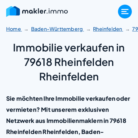
Zum
Inhalt
springen
Home
Baden-Württemberg
Rheinfelden
7
Immobilie verkaufen in
79618 Rheinfelden
Rheinfelden
Sie möchten Ihre Immobilie verkaufen oder
vermieten? Mit unserem exklusiven
Netzwerk aus Immobilienmaklern in 79618
Rheinfelden Rheinfelden, Baden-