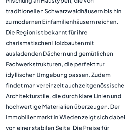
Mischung an Haustypen, die von
traditionellen Schwarzwaldhäusern bis hin
zu modernen Einfamilienhäusern reichen.
Die Region ist bekannt für ihre
charismatischen Holzbauten mit
ausladenden Dächern und gemütlichen
Fachwerkstrukturen, die perfekt zur
idyllischen Umgebung passen. Zudem
findet man vereinzelt auch zeitgenössische
Architekturstile, die durch klare Linien und
hochwertige Materialien überzeugen. Der
Immobilienmarkt in Wieden zeigt sich dabei
von einer stabilen Seite. Die Preise für