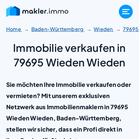
Zum
Inhalt
springen
Home
Baden-Württemberg
Wieden
7969
Immobilie verkaufen in
79695 Wieden Wieden
Sie möchten Ihre Immobilie verkaufen oder
vermieten? Mit unserem exklusiven
Netzwerk aus Immobilienmaklern in 79695
Wieden Wieden, Baden-Württemberg,
stellen wir sicher, dass ein Profi direkt in