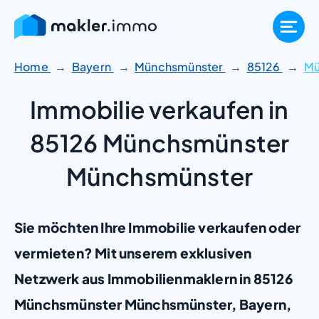
Zum
Inhalt
springen
Home
Bayern
Münchsmünster
85126
Mü
Immobilie verkaufen in
85126 Münchsmünster
Münchsmünster
Sie möchten Ihre Immobilie verkaufen oder
vermieten? Mit unserem exklusiven
Netzwerk aus Immobilienmaklern in 85126
Münchsmünster Münchsmünster, Bayern,