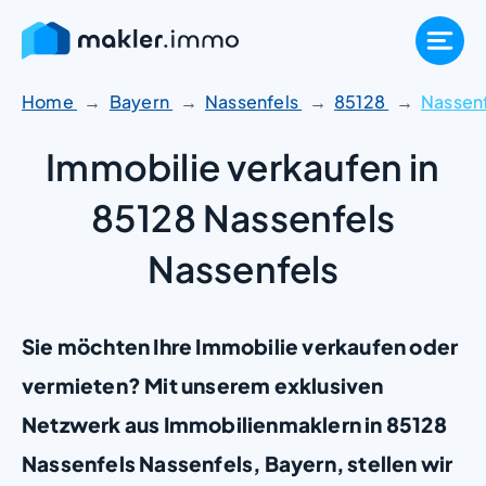
Zum
Inhalt
springen
Home
Bayern
Nassenfels
85128
Nassen
Immobilie verkaufen in
85128 Nassenfels
Nassenfels
Sie möchten Ihre Immobilie verkaufen oder
vermieten? Mit unserem exklusiven
Netzwerk aus Immobilienmaklern in 85128
Nassenfels Nassenfels, Bayern, stellen wir