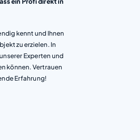
ass ein Profi direkt in
+
endig kennt und Ihnen
−
jekt zu erzielen. In
e unserer Experten und
len können. Vertrauen
ende Erfahrung!