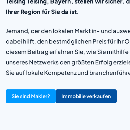
Teising Teising, Bayern, stellen wir sicher, d
Ihrer Region für Sie da ist.
Jemand, der den lokalen Markt in- und ausw
dabei hilft, den bestmöglichen Preis für Ihr Ob
diesem Beitrag erfahren Sie, wie Sie mithilf
unseres Netzwerks den größten Erfolg erzie
Sie auf lokale Kompetenz und branchenführ
Sie sind Makler?
Immobilie verkaufen