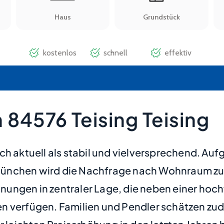
84576 Teising Teising
h aktuell als stabil und vielversprechend. Auf
München wird die Nachfrage nach Wohnraum zu
nungen in zentraler Lage, die neben einer ho
en verfügen. Familien und Pendler schätzen z