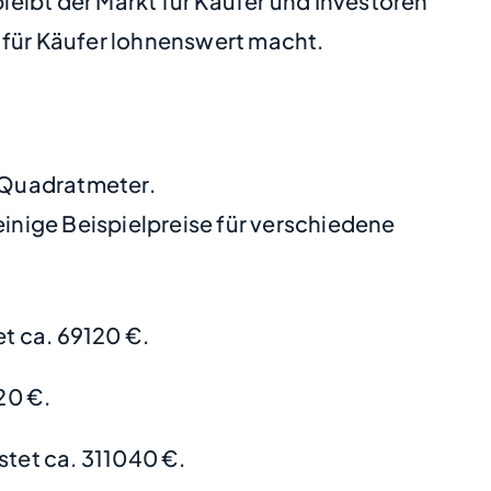
bleibt der Markt für Käufer und Investoren
 für Käufer lohnenswert macht.
o Quadratmeter.
nige Beispielpreise für verschiedene
t ca. 69120 €.
20 €.
stet ca. 311040 €.