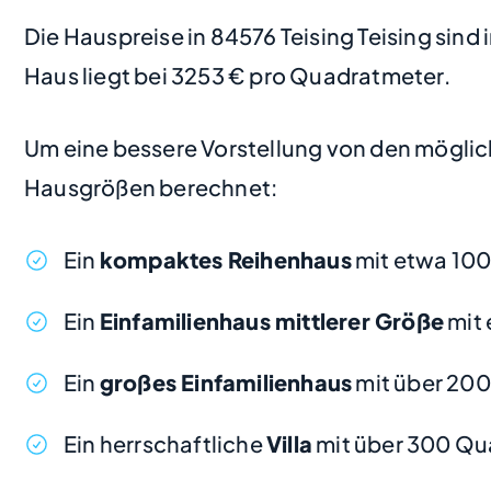
Die Hauspreise in 84576 Teising Teising sind 
Haus liegt bei 3253 € pro Quadratmeter.
Um eine bessere Vorstellung von den möglic
Hausgrößen berechnet:
Ein
kompaktes Reihenhaus
mit etwa 100
Ein
Einfamilienhaus mittlerer Größe
mit 
Ein
großes Einfamilienhaus
mit über 20
Ein herrschaftliche
Villa
mit über 300 Qu