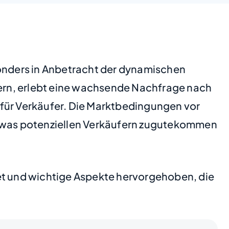
sonders in Anbetracht der dynamischen
ern, erlebt eine wachsende Nachfrage nach
ür Verkäufer. Die Marktbedingungen vor
e, was potenziellen Verkäufern zugutekommen
tet und wichtige Aspekte hervorgehoben, die