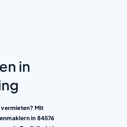
en in
ing
 vermieten? Mit
enmaklern in 84576