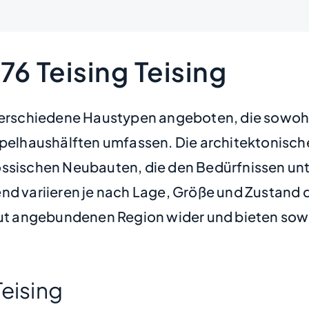
6 Teising Teising
 verschiedene Haustypen angeboten, die sowohl
haushälften umfassen. Die architektonische Vi
össischen Neubauten, die den Bedürfnissen un
nd variieren je nach Lage, Größe und Zustand d
gut angebundenen Region wider und bieten sowoh
Teising