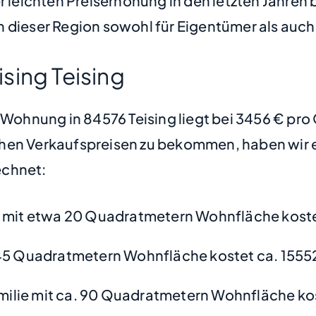
r leichten Preiserhöhung in den letzten Jahren 
n dieser Region sowohl für Eigentümer als auch
sing Teising
e Wohnung in 84576 Teising liegt bei 3456 € pr
hen Verkaufspreisen zu bekommen, haben wir ei
chnet:
mit etwa 20 Quadratmetern Wohnfläche koste
45 Quadratmetern Wohnfläche kostet ca. 1555
amilie mit ca. 90 Quadratmetern Wohnfläche ko