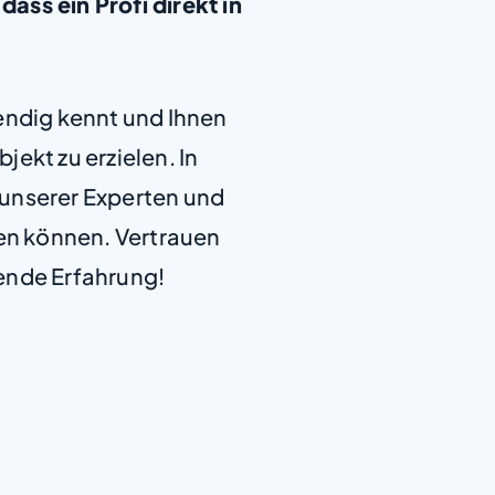
dass ein Profi direkt in
+
endig kennt und Ihnen
−
jekt zu erzielen. In
e unserer Experten und
len können. Vertrauen
ende Erfahrung!