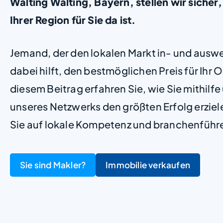
Walting Walting, Bayern, stellen wir sicher, 
Ihrer Region für Sie da ist.
Jemand, der den lokalen Markt in- und ausw
dabei hilft, den bestmöglichen Preis für Ihr Ob
diesem Beitrag erfahren Sie, wie Sie mithilf
unseres Netzwerks den größten Erfolg erzie
Sie auf lokale Kompetenz und branchenführ
Sie sind Makler?
Immobilie verkaufen