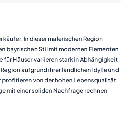
erkäufer. In dieser malerischen Region
en bayrischen Stil mit modernen Elementen
für Häuser variieren stark in Abhängigkeit
Region aufgrund ihrer ländlichen Idylle und
r profitieren von der hohen Lebensqualität
ge mit einer soliden Nachfrage rechnen