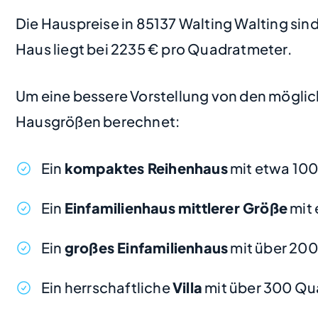
Die Hauspreise in 85137 Walting Walting sind 
Haus liegt bei 2235 € pro Quadratmeter.
Um eine bessere Vorstellung von den möglic
Hausgrößen berechnet:
Ein
kompaktes Reihenhaus
mit etwa 100
Ein
Einfamilienhaus mittlerer Größe
mit 
Ein
großes Einfamilienhaus
mit über 20
Ein herrschaftliche
Villa
mit über 300 Qu