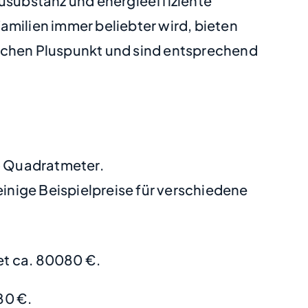
ausubstanz und energieeffiziente
amilien immer beliebter wird, bieten
lichen Pluspunkt und sind entsprechend
ro Quadratmeter.
nige Beispielpreise für verschiedene
t ca. 80080 €.
80 €.