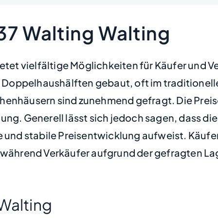
37 Walting Walting
etet vielfältige Möglichkeiten für Käufer und V
oppelhaushälften gebaut, oft im traditionell
enhäusern sind zunehmend gefragt. Die Preise 
ng. Generell lässt sich jedoch sagen, dass die 
e und stabile Preisentwicklung aufweist. Käufe
, während Verkäufer aufgrund der gefragten La
 Walting