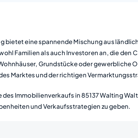
g bietet eine spannende Mischung aus ländlich
ohl Familien als auch Investoren an, die den 
Wohnhäuser, Grundstücke oder gewerbliche Ob
e des Marktes und der richtigen Vermarktungss
e des Immobilienverkaufs in 85137 Walting Wal
enheiten und Verkaufsstrategien zu geben.