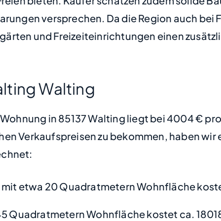
Freien bieten. Käufer schätzen zudem solide B
arungen versprechen. Da die Region auch bei F
ärten und Freizeiteinrichtungen einen zusätz
lting Walting
e Wohnung in 85137 Walting liegt bei 4004 € p
hen Verkaufspreisen zu bekommen, haben wir ei
chnet:
mit etwa 20 Quadratmetern Wohnfläche koste
45 Quadratmetern Wohnfläche kostet ca. 1801