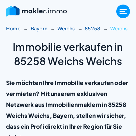
Zum
Inhalt
springen
Home
Bayern
Weichs
85258
Weichs
Immobilie verkaufen in
85258 Weichs Weichs
Sie möchten Ihre Immobilie verkaufen oder
vermieten? Mit unserem exklusiven
Netzwerk aus Immobilienmaklern in 85258
Weichs Weichs, Bayern, stellen wir sicher,
dass ein Profi direkt in Ihrer Region für Sie