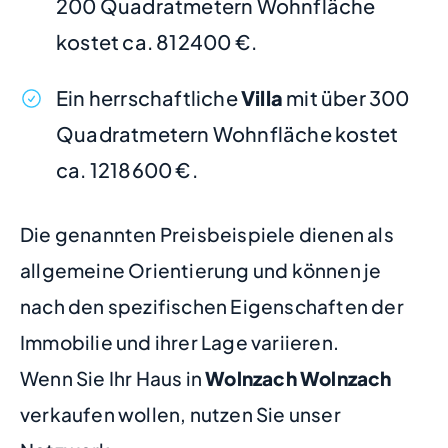
200 Quadratmetern Wohnfläche
kostet ca. 812400 €.
Ein herrschaftliche
Villa
mit über 300
Quadratmetern Wohnfläche kostet
ca. 1218600 €.
Die genannten Preisbeispiele dienen als
allgemeine Orientierung und können je
nach den spezifischen Eigenschaften der
Immobilie und ihrer Lage variieren.
Wenn Sie Ihr Haus in
Wolnzach Wolnzach
verkaufen wollen, nutzen Sie unser