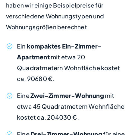
haben wir einige Beispielpreise für
verschiedene Wohnungstypen und
Wohnungsgrößen berechnet:
Ein
kompaktes Ein-Zimmer-
Apartment
mit etwa 20
Quadratmetern Wohnfläche kostet
ca. 90680 €.
Eine
Zwei-Zimmer-Wohnung
mit
etwa 45 Quadratmetern Wohnfläche
kostet ca. 204030 €.
Eine
Drei-Zimmer-Wohnung
für eine