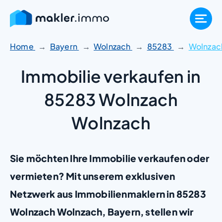
Zum
Inhalt
springen
Home
Bayern
Wolnzach
85283
Wolnzac
Immobilie verkaufen in
85283 Wolnzach
Wolnzach
Sie möchten Ihre Immobilie verkaufen oder
vermieten? Mit unserem exklusiven
Netzwerk aus Immobilienmaklern in 85283
Wolnzach Wolnzach, Bayern, stellen wir