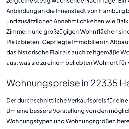
zeigt eine stetig wachsende Nachfrage. Ein G
Anbindung an die Innenstadt von Hamburg 
und zusätzlichen Annehmlichkeiten wie Bal
Zimmern und großzügigen Wohnflächen sind 
Platz bieten. Gepflegte Immobilien in Alt
das historische Flair als auch zeitgemäße 
aus, was sie zu einem beliebten Wohnort fü
Wohnungspreise in 22335 H
Der durchschnittliche Verkaufspreis für ei
Um eine bessere Vorstellung von den möglic
Wohnungstypen und Wohnungsgrößen bere