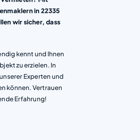
enmaklern in 22335
en wir sicher, dass
.
+
−
endig kennt und Ihnen
jekt zu erzielen. In
e unserer Experten und
len können. Vertrauen
ende Erfahrung!