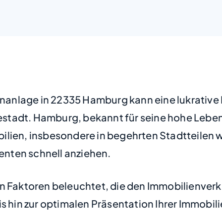
tenanlage in 22335 Hamburg kann eine lukrative
stadt. Hamburg, bekannt für seine hohe Lebens
lien, insbesondere in begehrten Stadtteilen wi
nten schnell anziehen.
en Faktoren beleuchtet, die den Immobilienver
s hin zur optimalen Präsentation Ihrer Immobil