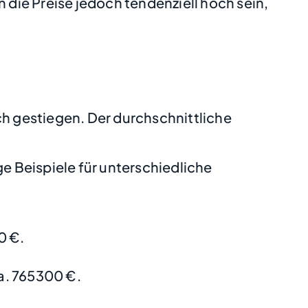
die Preise jedoch tendenziell hoch sein,
ch gestiegen. Der durchschnittliche
 Beispiele für unterschiedliche
0 €.
a. 765300 €.