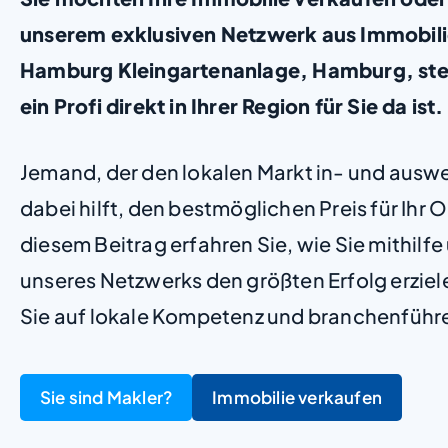
unserem exklusiven Netzwerk aus Immobili
Hamburg Kleingartenanlage, Hamburg, stell
ein Profi direkt in Ihrer Region für Sie da ist
Jemand, der den lokalen Markt in- und ausw
dabei hilft, den bestmöglichen Preis für Ihr Ob
diesem Beitrag erfahren Sie, wie Sie mithilf
unseres Netzwerks den größten Erfolg erzie
Sie auf lokale Kompetenz und branchenführ
Sie sind Makler?
Immobilie verkaufen