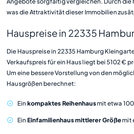
Angebote sorgfältig vergleichen. Durch die
was die Attraktivität dieser Immobilien zusät
Hauspreise in 22335 Hambur
Die Hauspreise in 22335 Hamburg Kleingarten
Verkaufspreis für ein Haus liegt bei 5102 € 
Um eine bessere Vorstellung von den möglic
Hausgrößen berechnet:
Ein
kompaktes Reihenhaus
mit etwa 100
Ein
Einfamilienhaus mittlerer Größe
mit 