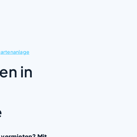
gartenanlage
en in
e
 vermieten? Mit