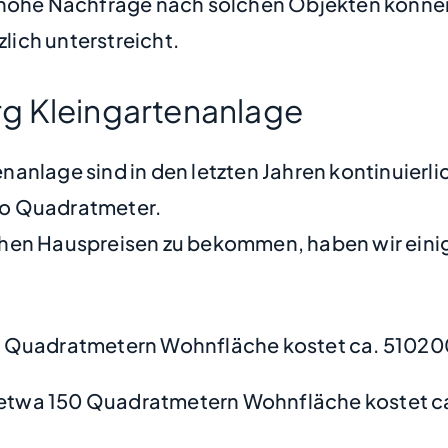
 hohe Nachfrage nach solchen Objekten können 
zlich unterstreicht.
g Kleingartenanlage
anlage sind in den letzten Jahren kontinuierli
pro Quadratmeter.
hen Hauspreisen zu bekommen, haben wir einige
 Quadratmetern Wohnfläche kostet ca. 51020
etwa 150 Quadratmetern Wohnfläche kostet c