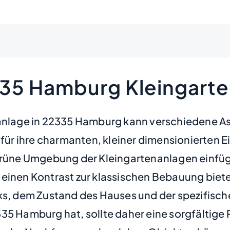
335 Hamburg Kleingart
nanlage in 22335 Hamburg kann verschiedene As
s für ihre charmanten, kleiner dimensionierten
 grüne Umgebung der Kleingartenanlagen einfü
einen Kontrast zur klassischen Bebauung bieten
ks, dem Zustand des Hauses und der spezifisch
35 Hamburg hat, sollte daher eine sorgfältige