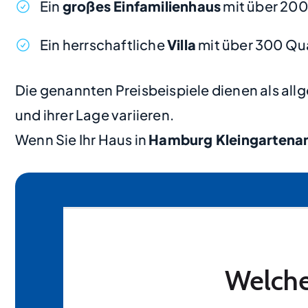
Ein
großes Einfamilienhaus
mit über 20
Ein herrschaftliche
Villa
mit über 300 Qu
Die genannten Preisbeispiele dienen als al
und ihrer Lage variieren.
Wenn Sie Ihr Haus in
Hamburg Kleingartena