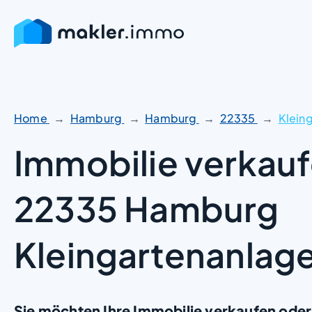
Zum
Inhalt
springen
Home
Hamburg
Hamburg
22335
Klein
Immobilie verkauf
22335 Hamburg
Kleingartenanlag
Sie möchten Ihre Immobilie verkaufen oder