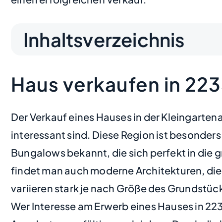
Inhaltsverzeichnis
Haus verkaufen in 22
Der Verkauf eines Hauses in der Kleingarte
interessant sind. Diese Region ist besonder
Bungalows bekannt, die sich perfekt in die
findet man auch moderne Architekturen, die 
variieren stark je nach Größe des Grundstüc
Wer Interesse am Erwerb eines Hauses in 223