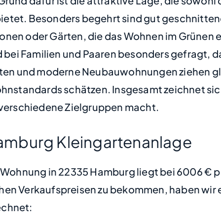
rund dafür ist die attraktive Lage, die sowohl 
bietet. Besonders begehrt sind gut geschnit
konen oder Gärten, die das Wohnen im Grünen
bei Familien und Paaren besonders gefragt, da
bauten und moderne Neubauwohnungen ziehen gl
Wohnstandards schätzen. Insgesamt zeichnet sic
r verschiedene Zielgruppen macht.
amburg Kleingartenanlage
ne Wohnung in 22335 Hamburg liegt bei 6006 € 
hen Verkaufspreisen zu bekommen, haben wir ei
chnet: