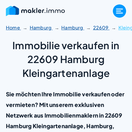
Zum
Inhalt
springen
Home
Hamburg
Hamburg
22609
Klein
Immobilie verkaufen in
22609 Hamburg
Kleingartenanlage
Sie möchten Ihre Immobilie verkaufen oder
vermieten? Mit unserem exklusiven
Netzwerk aus Immobilienmaklern in 22609
Hamburg Kleingartenanlage, Hamburg,