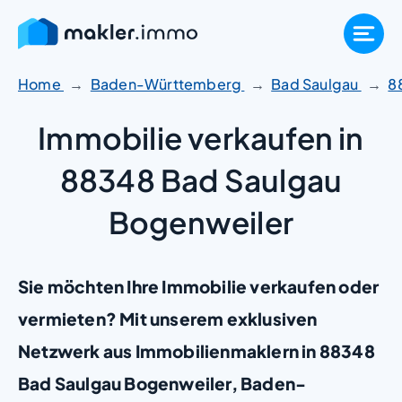
Zum
Inhalt
springen
Home
Baden-Württemberg
Bad Saulgau
8
Immobilie verkaufen in
88348 Bad Saulgau
Bogenweiler
Sie möchten Ihre Immobilie verkaufen oder
vermieten? Mit unserem exklusiven
Netzwerk aus Immobilienmaklern in 88348
Bad Saulgau Bogenweiler, Baden-