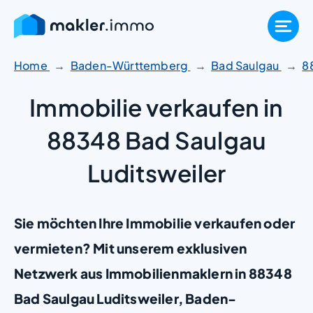
Zum
Inhalt
springen
Home
Baden-Württemberg
Bad Saulgau
8
Immobilie verkaufen in
88348 Bad Saulgau
Luditsweiler
Sie möchten Ihre Immobilie verkaufen oder
vermieten? Mit unserem exklusiven
Netzwerk aus Immobilienmaklern in 88348
Bad Saulgau Luditsweiler, Baden-