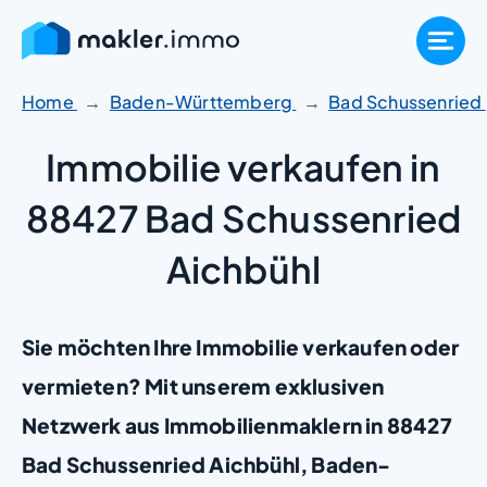
Zum
Inhalt
springen
Home
Baden-Württemberg
Bad Schussenried
Immobilie verkaufen in
88427 Bad Schussenried
Aichbühl
Sie möchten Ihre Immobilie verkaufen oder
vermieten? Mit unserem exklusiven
Netzwerk aus Immobilienmaklern in 88427
Bad Schussenried Aichbühl, Baden-