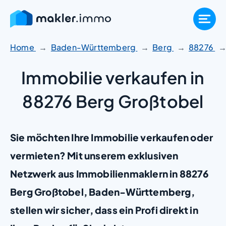
Zum
Inhalt
springen
Home
Baden-Württemberg
Berg
88276
Immobilie verkaufen in
88276 Berg Großtobel
Sie möchten Ihre Immobilie verkaufen oder
vermieten? Mit unserem exklusiven
Netzwerk aus Immobilienmaklern in 88276
Berg Großtobel, Baden-Württemberg,
stellen wir sicher, dass ein Profi direkt in