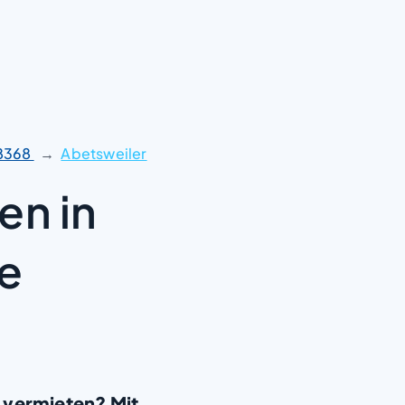
8368
Abetsweiler
en in
e
 vermieten? Mit