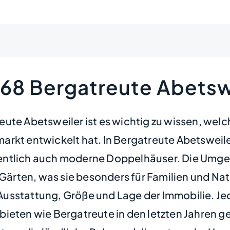
368 Bergatreute Abetsw
ute Abetsweiler ist es wichtig zu wissen, wel
arkt entwickelt hat. In Bergatreute Abetsweil
entlich auch moderne Doppelhäuser. Die Umge
ten, was sie besonders für Familien und Natur
ch Ausstattung, Größe und Lage der Immobilie. J
bieten wie Bergatreute in den letzten Jahren g