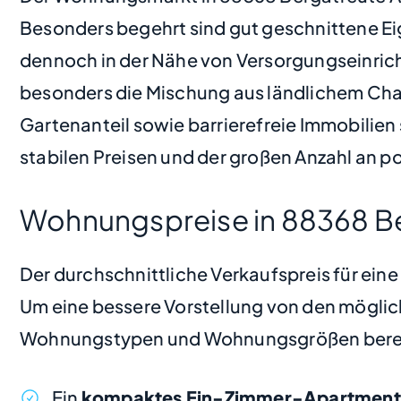
Besonders begehrt sind gut geschnittene Ei
dennoch in der Nähe von Versorgungseinric
besonders die Mischung aus ländlichem Cha
Gartenanteil sowie barrierefreie Immobilien 
stabilen Preisen und der großen Anzahl an po
Wohnungspreise in 88368 Be
Der durchschnittliche Verkaufspreis für ein
Um eine bessere Vorstellung von den möglic
Wohnungstypen und Wohnungsgrößen bere
Ein
kompaktes Ein-Zimmer-Apartment