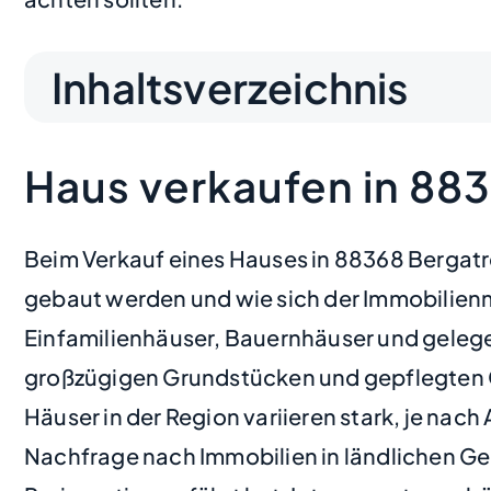
Inhaltsverzeichnis
Haus verkaufen in 88
Beim Verkauf eines Hauses in 88368 Bergatre
gebaut werden und wie sich der Immobilienm
Einfamilienhäuser, Bauernhäuser und geleg
großzügigen Grundstücken und gepflegten Gär
Häuser in der Region variieren stark, je na
Nachfrage nach Immobilien in ländlichen Ge