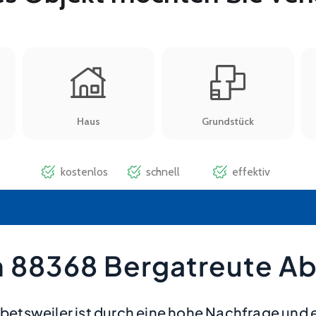
 88368 Bergatreute Ab
etsweiler ist durch eine hohe Nachfrage und 