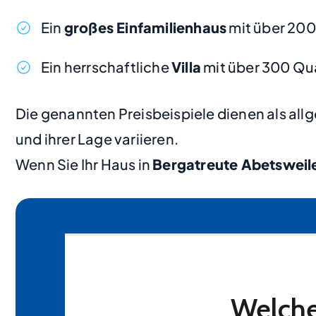
Ein
großes Einfamilienhaus
mit über 200
Ein herrschaftliche
Villa
mit über 300 Qu
Die genannten Preisbeispiele dienen als al
und ihrer Lage variieren.
Wenn Sie Ihr Haus in
Bergatreute Abetsweil