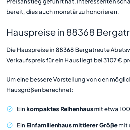
Preisanstieg geführt hat. Interessenten sch
bereit, dies auch monetär zu honorieren.
Hauspreise in 88368 Bergatr
Die Hauspreise in 88368 Bergatreute Abetswei
Verkaufspreis für ein Haus liegt bei 3107 € 
Um eine bessere Vorstellung von den möglic
Hausgrößen berechnet:
Ein
kompaktes Reihenhaus
mit etwa 100
Ein
Einfamilienhaus mittlerer Größe
mit 