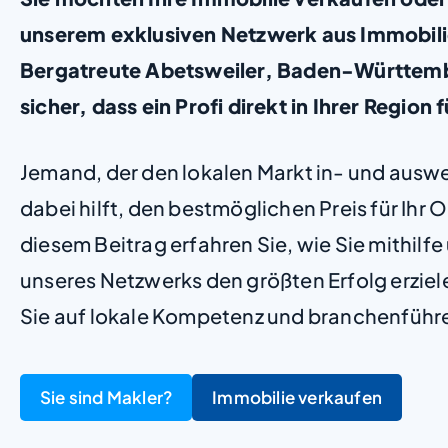
unserem exklusiven Netzwerk aus Immobil
Bergatreute Abetsweiler, Baden-Württembe
sicher, dass ein Profi direkt in Ihrer Region f
Jemand, der den lokalen Markt in- und ausw
dabei hilft, den bestmöglichen Preis für Ihr Ob
diesem Beitrag erfahren Sie, wie Sie mithilf
unseres Netzwerks den größten Erfolg erzie
Sie auf lokale Kompetenz und branchenführ
Sie sind Makler?
Immobilie verkaufen