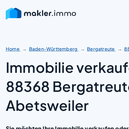
Zum
Inhalt
springen
Home
Baden-Württemberg
Bergatreute
8
Immobilie verkauf
88368 Bergatreut
Abetsweiler
Sie möchten Ihre Immobilie verkaufen oder