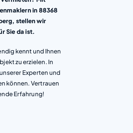
ienmaklern in 88368
rg, stellen wir
ür Sie da ist.
+
−
endig kennt und Ihnen
jekt zu erzielen. In
e unserer Experten und
len können. Vertrauen
ende Erfahrung!