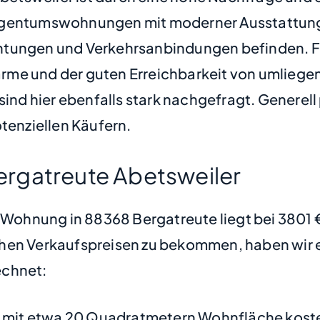
gentumswohnungen mit moderner Ausstattung, d
htungen und Verkehrsanbindungen befinden. F
rme und der guten Erreichbarkeit von umlieg
sind hier ebenfalls stark nachgefragt. Generell 
tenziellen Käufern.
rgatreute Abetsweiler
e Wohnung in 88368 Bergatreute liegt bei 3801
hen Verkaufspreisen zu bekommen, haben wir ei
chnet:
mit etwa 20 Quadratmetern Wohnfläche koste