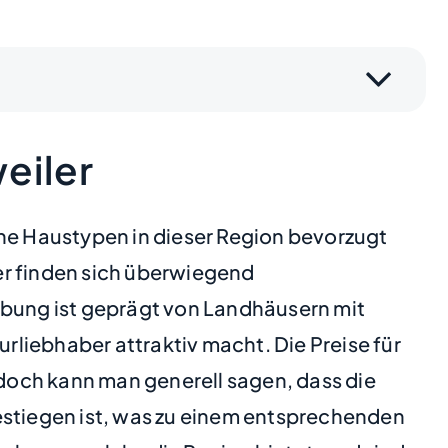
eiler
che Haustypen in dieser Region bevorzugt
er finden sich überwiegend
bung ist geprägt von Landhäusern mit
liebhaber attraktiv macht. Die Preise für
edoch kann man generell sagen, dass die
estiegen ist, was zu einem entsprechenden