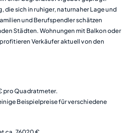
ie sich in ruhiger, naturnaher Lage und
amilien und Berufspendler schätzen
enden Städten. Wohnungen mit Balkon oder
profitieren Verkäufer aktuell von den
 € pro Quadratmeter.
nige Beispielpreise für verschiedene
t ca. 76020 €.