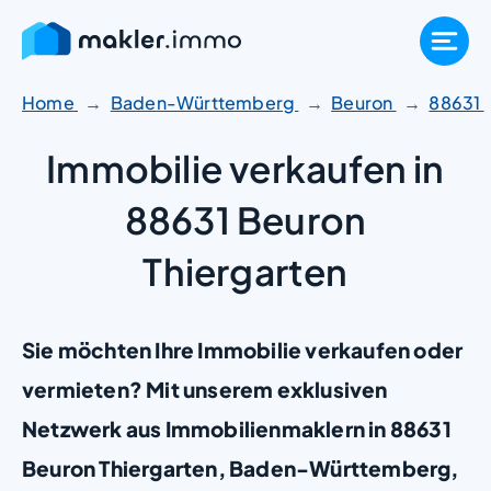
Zum
Inhalt
springen
Home
Baden-Württemberg
Beuron
88631
Immobilie verkaufen in
88631 Beuron
Thiergarten
Sie möchten Ihre Immobilie verkaufen oder
vermieten? Mit unserem exklusiven
Netzwerk aus Immobilienmaklern in 88631
Beuron Thiergarten, Baden-Württemberg,