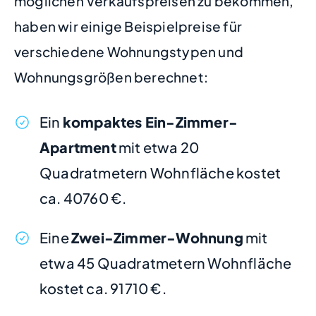
möglichen Verkaufspreisen zu bekommen,
haben wir einige Beispielpreise für
verschiedene Wohnungstypen und
Wohnungsgrößen berechnet:
Ein
kompaktes Ein-Zimmer-
Apartment
mit etwa 20
Quadratmetern Wohnfläche kostet
ca. 40760 €.
Eine
Zwei-Zimmer-Wohnung
mit
etwa 45 Quadratmetern Wohnfläche
kostet ca. 91710 €.