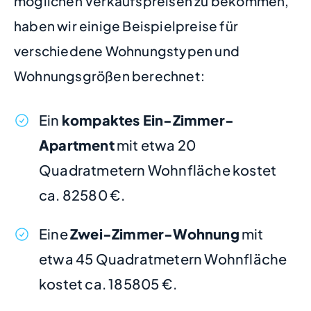
möglichen Verkaufspreisen zu bekommen,
haben wir einige Beispielpreise für
verschiedene Wohnungstypen und
Wohnungsgrößen berechnet:
Ein
kompaktes Ein-Zimmer-
Apartment
mit etwa 20
Quadratmetern Wohnfläche kostet
ca. 82580 €.
Eine
Zwei-Zimmer-Wohnung
mit
etwa 45 Quadratmetern Wohnfläche
kostet ca. 185805 €.