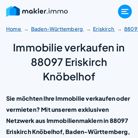
Zum
Inhalt
springen
Home
Baden-Württemberg
Eriskirch
8809
Immobilie verkaufen in
88097 Eriskirch
Knöbelhof
Sie möchten Ihre Immobilie verkaufen oder
vermieten? Mit unserem exklusiven
Netzwerk aus Immobilienmaklern in 88097
Eriskirch Knöbelhof, Baden-Württemberg,