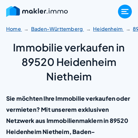
Zum
Inhalt
springen
Home
Baden-Württemberg
Heidenheim
8
Immobilie verkaufen in
89520 Heidenheim
Nietheim
Sie möchten Ihre Immobilie verkaufen oder
vermieten? Mit unserem exklusiven
Netzwerk aus Immobilienmaklern in 89520
Heidenheim Nietheim, Baden-