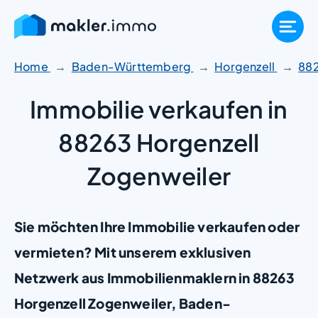
Zum
Inhalt
springen
Home
Baden-Württemberg
Horgenzell
88
Immobilie verkaufen in
88263 Horgenzell
Zogenweiler
Sie möchten Ihre Immobilie verkaufen oder
vermieten? Mit unserem exklusiven
Netzwerk aus Immobilienmaklern in 88263
Horgenzell Zogenweiler, Baden-