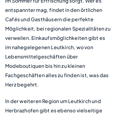
im Sommer für Erfrischung sorgt. Wer es
entspannter mag, findet in den örtlichen
Cafés und Gasthäusern die perfekte
Möglichkeit, bei regionalen Spezialitäten zu
verweilen. Einkaufsmöglichkeiten gibt es
im nahegelegenen Leutkirch, wo von
Lebensmittelgeschäften über
Modeboutiquen bis hin zu kleinen
Fachgeschäften alles zu finden ist, was das
Herz begehrt.
In der weiteren Region um Leutkirch und
Herbrazhofen gibt es ebenso vielseitige