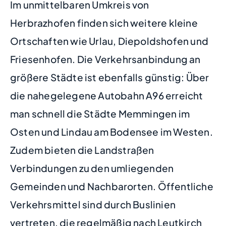
Im unmittelbaren Umkreis von
Herbrazhofen finden sich weitere kleine
Ortschaften wie Urlau, Diepoldshofen und
Friesenhofen. Die Verkehrsanbindung an
größere Städte ist ebenfalls günstig: Über
die nahegelegene Autobahn A96 erreicht
man schnell die Städte Memmingen im
Osten und Lindau am Bodensee im Westen.
Zudem bieten die Landstraßen
Verbindungen zu den umliegenden
Gemeinden und Nachbarorten. Öffentliche
Verkehrsmittel sind durch Buslinien
vertreten, die regelmäßig nach Leutkirch