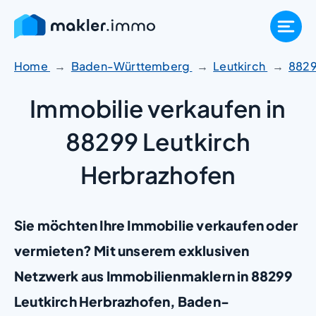
Zum
Inhalt
springen
Home
Baden-Württemberg
Leutkirch
882
Immobilie verkaufen in
88299 Leutkirch
Herbrazhofen
Sie möchten Ihre Immobilie verkaufen oder
vermieten? Mit unserem exklusiven
Netzwerk aus Immobilienmaklern in 88299
Leutkirch Herbrazhofen, Baden-