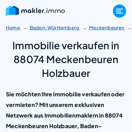
Zum
Inhalt
springen
Home
Baden-Württemberg
Meckenbeuren
Immobilie verkaufen in
88074 Meckenbeuren
Holzbauer
Sie möchten Ihre Immobilie verkaufen oder
vermieten? Mit unserem exklusiven
Netzwerk aus Immobilienmaklern in 88074
Meckenbeuren Holzbauer, Baden-