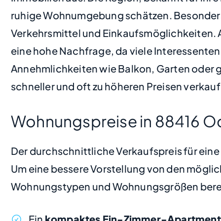
ruhige Wohnumgebung schätzen. Besonders be
Verkehrsmittel und Einkaufsmöglichkeiten.
eine hohe Nachfrage, da viele Interessenten
Annehmlichkeiten wie Balkon, Garten oder gr
schneller und oft zu höheren Preisen verkau
Wohnungspreise in 88416 O
Der durchschnittliche Verkaufspreis für ei
Um eine bessere Vorstellung von den möglic
Wohnungstypen und Wohnungsgrößen bere
Ein
kompaktes Ein-Zimmer-Apartment