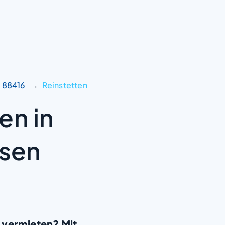
88416
Reinstetten
en in
sen
 vermieten? Mit