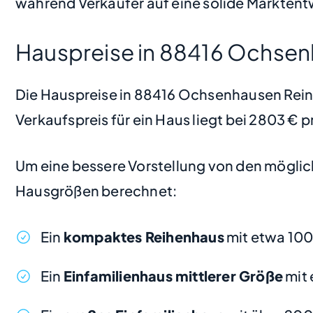
während Verkäufer auf eine solide Marktent
Hauspreise in 88416 Ochsen
Die Hauspreise in 88416 Ochsenhausen Reinst
Verkaufspreis für ein Haus liegt bei 2803 €
Um eine bessere Vorstellung von den möglic
Hausgrößen berechnet:
Ein
kompaktes Reihenhaus
mit etwa 10
Ein
Einfamilienhaus mittlerer Größe
mit 