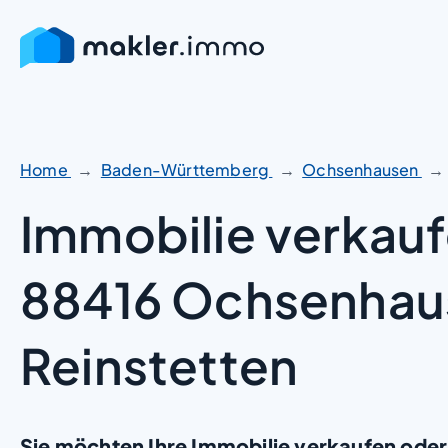
Zum
Inhalt
springen
Home
Baden-Württemberg
Ochsenhausen
Immobilie verkauf
88416 Ochsenhau
Reinstetten
Sie möchten Ihre Immobilie verkaufen oder