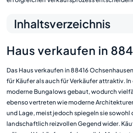
Inhaltsverzeichnis
Haus verkaufen in 88
Das Haus verkaufen in 88416 Ochsenhausen 
für Käufer als auch für Verkäufer attraktiv.
moderne Bungalows gebaut, wodurch vielfäl
ebenso vertreten wie moderne Architekturen.
und Lage, meist jedoch spiegeln sie sowohl 
landschaftlich reizvollen Gegend wider. Käu