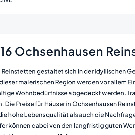
416 Ochsenhausen Rein
Reinstetten gestaltet sich in der idyllische
 In dieser malerischen Region werden vor allem
tige Wohnbedürfnisse abgedeckt werden. Tradi
 Die Preise für Häuser in Ochsenhausen Reinst
die hohe Lebensqualität als auch die Nachfrage
fer können dabei von den langfristig guten Wer