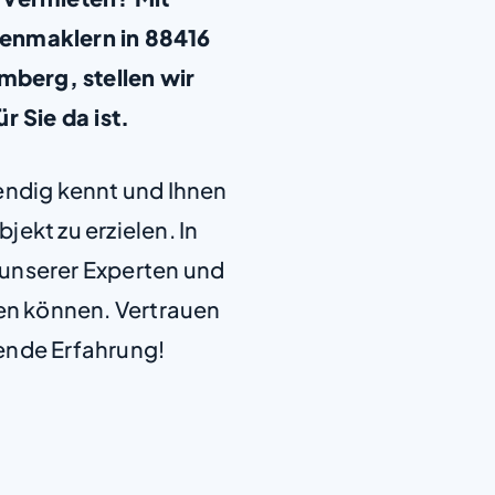
enmaklern in 88416
berg, stellen wir
ür Sie da ist.
+
−
endig kennt und Ihnen
jekt zu erzielen. In
e unserer Experten und
len können. Vertrauen
ende Erfahrung!