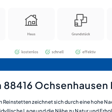
n 88416 Ochsenhausen 
Reinstetten zeichnet sich durch eine hohe N
 idyllische Lage und die Nähe zu Natur und Erhol