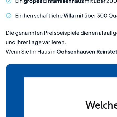
Ein
großes Einfamilienhaus
mit über 20
Ein herrschaftliche
Villa
mit über 300 Qu
Die genannten Preisbeispiele dienen als al
und ihrer Lage variieren.
Wenn Sie Ihr Haus in
Ochsenhausen Reinste