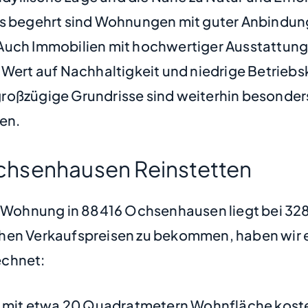
gehrt sind Wohnungen mit guter Anbindung an 
 Auch Immobilien mit hochwertiger Ausstattu
 Wert auf Nachhaltigkeit und niedrige Betriebs
oßzügige Grundrisse sind weiterhin besonders 
fen.
chsenhausen Reinstetten
ne Wohnung in 88416 Ochsenhausen liegt bei 3
hen Verkaufspreisen zu bekommen, haben wir ei
chnet:
mit etwa 20 Quadratmetern Wohnfläche koste