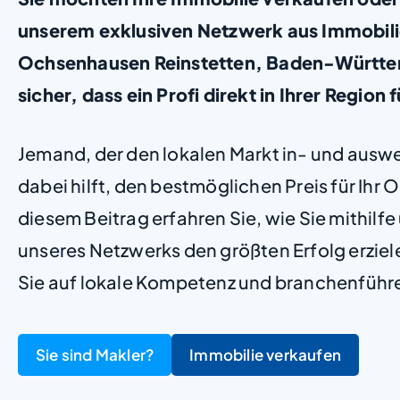
unserem exklusiven Netzwerk aus Immobili
Ochsenhausen Reinstetten, Baden-Württem
sicher, dass ein Profi direkt in Ihrer Region f
Jemand, der den lokalen Markt in- und ausw
dabei hilft, den bestmöglichen Preis für Ihr Ob
diesem Beitrag erfahren Sie, wie Sie mithilf
unseres Netzwerks den größten Erfolg erzie
Sie auf lokale Kompetenz und branchenführ
Sie sind Makler?
Immobilie verkaufen