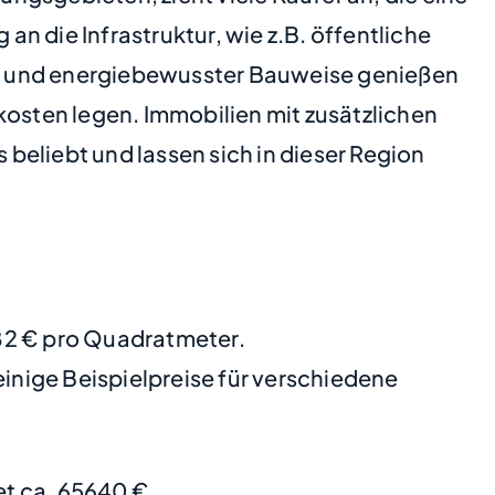
die Infrastruktur, wie z.B. öffentliche
ng und energiebewusster Bauweise genießen
kosten legen. Immobilien mit zusätzlichen
beliebt und lassen sich in dieser Region
282 € pro Quadratmeter.
nige Beispielpreise für verschiedene
t ca. 65640 €.