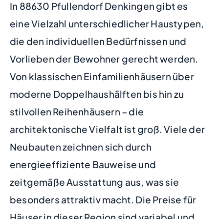
In 88630 Pfullendorf Denkingen gibt es
eine Vielzahl unterschiedlicher Haustypen,
die den individuellen Bedürfnissen und
Vorlieben der Bewohner gerecht werden.
Von klassischen Einfamilienhäusern über
moderne Doppelhaushälften bis hin zu
stilvollen Reihenhäusern – die
architektonische Vielfalt ist groß. Viele der
Neubauten zeichnen sich durch
energieeffiziente Bauweise und
zeitgemäße Ausstattung aus, was sie
besonders attraktiv macht. Die Preise für
Häuser in dieser Region sind variabel und