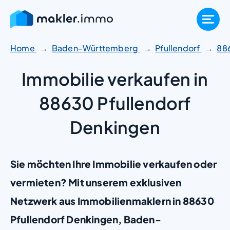
Zum
Inhalt
springen
Home
Baden-Württemberg
Pfullendorf
88
Immobilie verkaufen in
88630 Pfullendorf
Denkingen
Sie möchten Ihre Immobilie verkaufen oder
vermieten? Mit unserem exklusiven
Netzwerk aus Immobilienmaklern in 88630
Pfullendorf Denkingen, Baden-