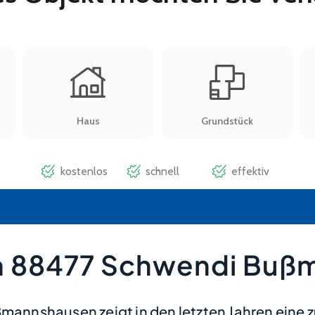
n 88477 Schwendi Buß
nnshausen zeigt in den letzten Jahren eine 