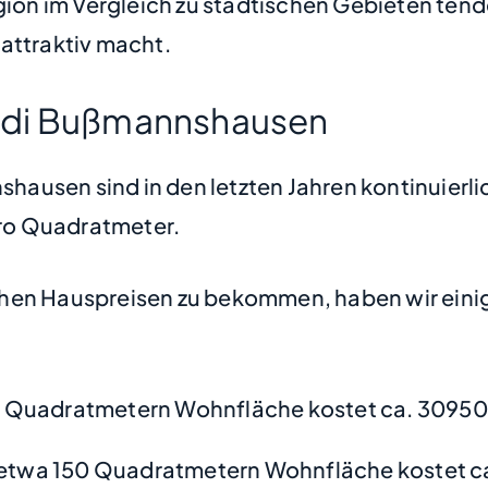
gion im Vergleich zu städtischen Gebieten tend
attraktiv macht.
ndi Bußmannshausen
ausen sind in den letzten Jahren kontinuierli
 pro Quadratmeter.
hen Hauspreisen zu bekommen, haben wir einige
0 Quadratmetern Wohnfläche kostet ca. 30950
etwa 150 Quadratmetern Wohnfläche kostet c