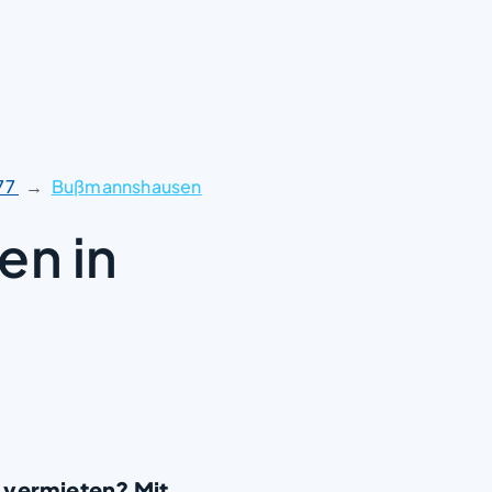
77
Bußmannshausen
en in
 vermieten? Mit