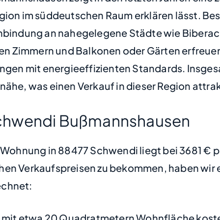
egion im süddeutschen Raum erklären lässt. B
Anbindung an nahegelegene Städte wie Biberach
n Zimmern und Balkonen oder Gärten erfreuen 
en mit energieeffizienten Standards. Insgesa
ähe, was einen Verkauf in dieser Region attrak
Schwendi Bußmannshausen
ne Wohnung in 88477 Schwendi liegt bei 3681 €
hen Verkaufspreisen zu bekommen, haben wir ei
chnet:
mit etwa 20 Quadratmetern Wohnfläche koste