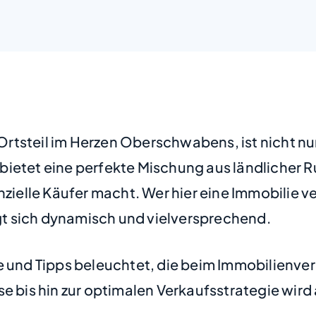
tsteil im Herzen Oberschwabens, ist nicht nur 
bietet eine perfekte Mischung aus ländlicher R
nzielle Käufer macht. Wer hier eine Immobilie 
t sich dynamisch und vielversprechend.
kte und Tipps beleuchtet, die beim Immobilie
e bis hin zur optimalen Verkaufsstrategie wird