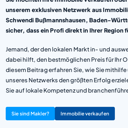
unserem exklusiven Netzwerk aus Immobil
Schwendi Bußmannshausen, Baden-Württem
sicher, dass ein Profi direkt in Ihrer Region f
Jemand, der den lokalen Markt in- und ausw
dabei hilft, den bestmöglichen Preis für Ihr Ob
diesem Beitrag erfahren Sie, wie Sie mithilf
unseres Netzwerks den größten Erfolg erzie
Sie auf lokale Kompetenz und branchenführ
Sie sind Makler?
Immobilie verkaufen