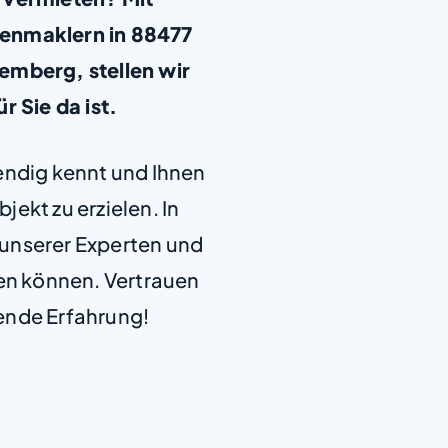
ienmaklern in 88477
berg, stellen wir
ür Sie da ist.
+
−
endig kennt und Ihnen
jekt zu erzielen. In
e unserer Experten und
len können. Vertrauen
ende Erfahrung!