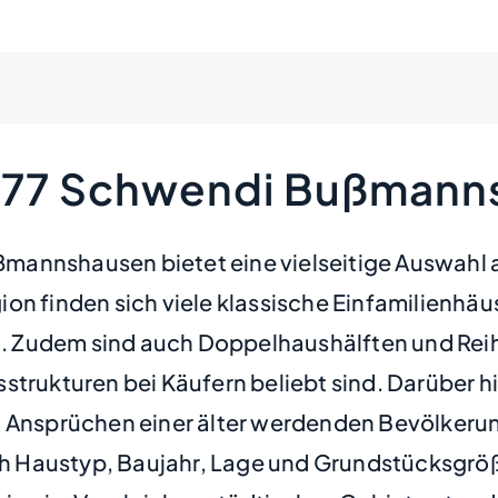
8477 Schwendi Bußman
annshausen bietet eine vielseitige Auswahl an
on finden sich viele klassische Einfamilienhäu
 Zudem sind auch Doppelhaushälften und Reihe
sstrukturen bei Käufern beliebt sind. Darüber
 Ansprüchen einer älter werdenden Bevölkerung
Haustyp, Baujahr, Lage und Grundstücksgröße. 