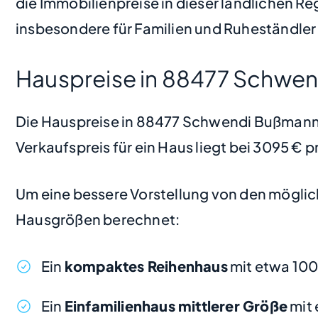
die Immobilienpreise in dieser ländlichen Re
insbesondere für Familien und Ruheständler 
Hauspreise in 88477 Schwe
Die Hauspreise in 88477 Schwendi Bußmannsh
Verkaufspreis für ein Haus liegt bei 3095 €
Um eine bessere Vorstellung von den möglic
Hausgrößen berechnet:
Ein
kompaktes Reihenhaus
mit etwa 10
Ein
Einfamilienhaus mittlerer Größe
mit 