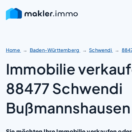
Zum
Inhalt
springen
Home
Baden-Württemberg
Schwendi
884
Immobilie verkauf
88477 Schwendi
Bußmannshausen
Sie möchten Ihre Immobilie verkaufen oder