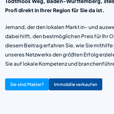
Todtmoos Weg, Baden-Württemberg, stellen
Profi direkt in Ihrer Region für Sie da ist.
Jemand, der den lokalen Markt in- und ausw
dabei hilft, den bestmöglichen Preis für Ihr Ob
diesem Beitrag erfahren Sie, wie Sie mithilf
unseres Netzwerks den größten Erfolg erzie
Sie auf lokale Kompetenz und branchenführ
Sie sind Makler?
Immobilie verkaufen