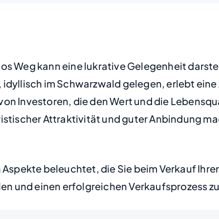
os Weg kann eine lukrative Gelegenheit darstel
 idyllisch im Schwarzwald gelegen, erlebt ei
on Investoren, die den Wert und die Lebensqua
ristischer Attraktivität und guter Anbindung m
n Aspekte beleuchtet, die Sie beim Verkauf Ih
elen und einen erfolgreichen Verkaufsprozess z