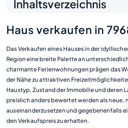
Inhaltsverzeichnis
Haus verkaufen in 7
Das Verkaufen eines Hauses in der idyllis
Region eine breite Palette an unterschiedl
charmante Ferienwohnungen prägen das Woh
der Nähe zu attraktiven Freizeitmöglichkeit
Haustyp, Zustand der Immobilie und deren L
preislich anders bewertet werden als neue, m
auseinanderzusetzen und gegebenenfalls eine
den Verkaufspreis zu erhalten.