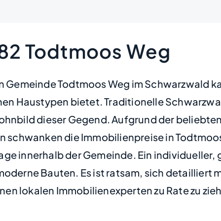
9682 Todtmoos Weg
chen Gemeinde Todtmoos Weg im Schwarzwald ka
ichen Haustypen bietet. Traditionelle Schwarz
nbild dieser Gegend. Aufgrund der beliebte
en schwanken die Immobilienpreise in Todtmoos
age innerhalb der Gemeinde. Ein individueller
oderne Bauten. Es ist ratsam, sich detailliert 
n lokalen Immobilienexperten zu Rate zu ziehe