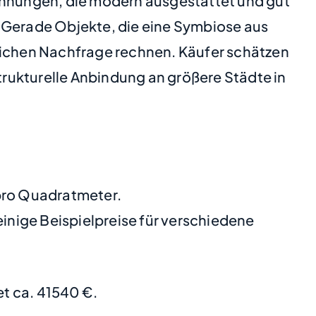
Wohnungen, die modern ausgestattet und gut
. Gerade Objekte, die eine Symbiose aus
tlichen Nachfrage rechnen. Käufer schätzen
rukturelle Anbindung an größere Städte in
 pro Quadratmeter.
nige Beispielpreise für verschiedene
t ca. 41540 €.