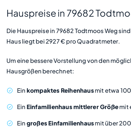
Hauspreise in 79682 Todtm
Die Hauspreise in 79682 Todtmoos Weg sind in
Haus liegt bei 2927 € pro Quadratmeter.
Um eine bessere Vorstellung von den möglic
Hausgrößen berechnet:
Ein
kompaktes Reihenhaus
mit etwa 100
Ein
Einfamilienhaus mittlerer Größe
mit 
Ein
großes Einfamilienhaus
mit über 20