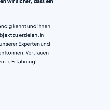
 wir sicher, dass ein
+
endig kennt und Ihnen
−
jekt zu erzielen. In
e unserer Experten und
len können. Vertrauen
ende Erfahrung!