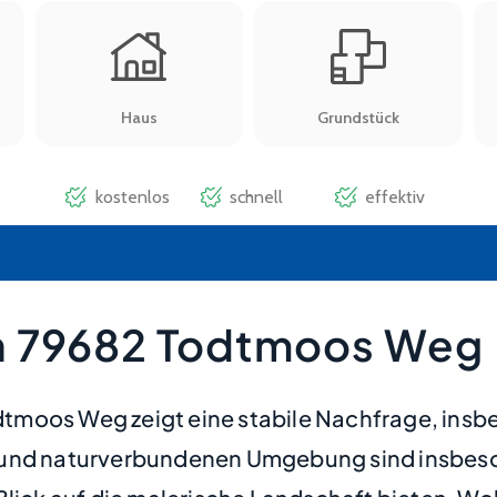
n 79682 Todtmoos Weg
moos Weg zeigt eine stabile Nachfrage, insbe
n und naturverbundenen Umgebung sind insbe