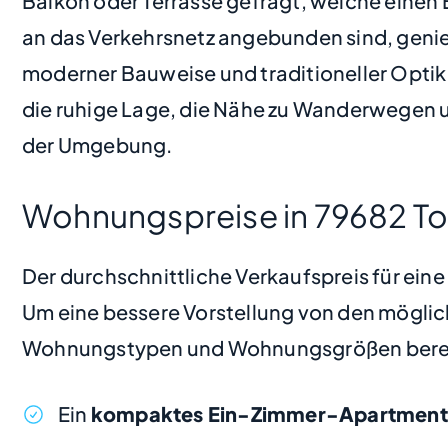
Balkon oder Terrasse gefragt, welche einen
an das Verkehrsnetz angebunden sind, genie
moderner Bauweise und traditioneller Optik
die ruhige Lage, die Nähe zu Wanderwegen u
der Umgebung.
Wohnungspreise in 79682 
Der durchschnittliche Verkaufspreis für ei
Um eine bessere Vorstellung von den möglic
Wohnungstypen und Wohnungsgrößen bere
Ein
kompaktes Ein-Zimmer-Apartment