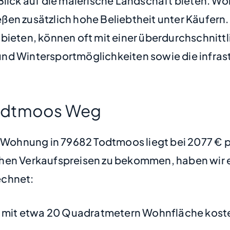
 Blick auf die malerische Landschaft bieten. 
ßen zusätzlich hohe Beliebtheit unter Käufern
 bieten, können oft mit einer überdurchschnit
nd Wintersportmöglichkeiten sowie die infrast
Todtmoos Weg
ne Wohnung in 79682 Todtmoos liegt bei 2077 €
hen Verkaufspreisen zu bekommen, haben wir ei
chnet:
mit etwa 20 Quadratmetern Wohnfläche koste