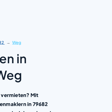
82
Weg
en in
 Weg
 vermieten? Mit
enmaklern in 79682