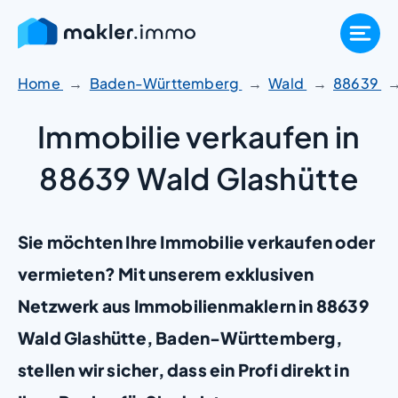
Zum
Inhalt
springen
Home
Baden-Württemberg
Wald
88639
Immobilie verkaufen in
88639 Wald Glashütte
Sie möchten Ihre Immobilie verkaufen oder
vermieten? Mit unserem exklusiven
Netzwerk aus Immobilienmaklern in 88639
Wald Glashütte, Baden-Württemberg,
stellen wir sicher, dass ein Profi direkt in