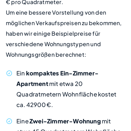
€ pro Quadratmeter.
Um eine bessere Vorstellung von den
möglichen Verkaufspreisen zu bekommen,
haben wir einige Beispielpreise für
verschiedene Wohnungstypen und
Wohnungsgrößen berechnet:
Ein
kompaktes Ein-Zimmer-
Apartment
mit etwa 20
Quadratmetern Wohnfläche kostet
ca. 42900 €.
Eine
Zwei-Zimmer-Wohnung
mit