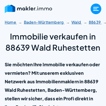
Zum
Inhalt
springen
Home
Baden-Württemberg
Wald
88639
Immobilie verkaufen in
88639 Wald Ruhestetten
Sie möchten Ihre Immobilie verkaufen oder
vermieten? Mit unserem exklusiven
Netzwerk aus Immobilienmaklern in 88639
Wald Ruhestetten, Baden-Württemberg,
stellen wir sicher, dass ein Profi direkt in