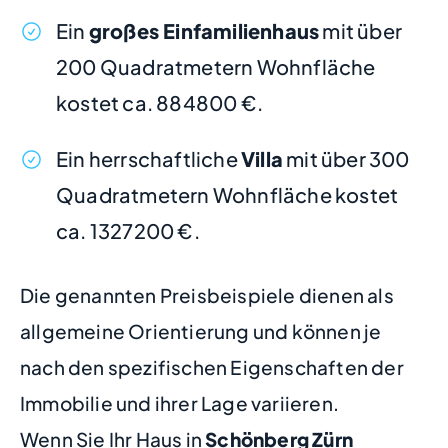
Ein
großes Einfamilienhaus
mit über
200 Quadratmetern Wohnfläche
kostet ca. 884800 €.
Ein herrschaftliche
Villa
mit über 300
Quadratmetern Wohnfläche kostet
ca. 1327200 €.
Die genannten Preisbeispiele dienen als
allgemeine Orientierung und können je
nach den spezifischen Eigenschaften der
Immobilie und ihrer Lage variieren.
Wenn Sie Ihr Haus in
Schönberg Zürn