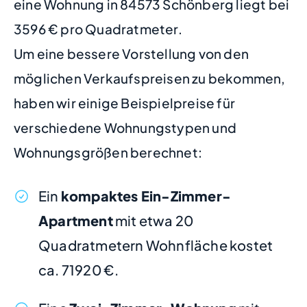
eine Wohnung in 84573 Schönberg liegt bei
3596 € pro Quadratmeter.
Um eine bessere Vorstellung von den
möglichen Verkaufspreisen zu bekommen,
haben wir einige Beispielpreise für
verschiedene Wohnungstypen und
Wohnungsgrößen berechnet:
Ein
kompaktes Ein-Zimmer-
Apartment
mit etwa 20
Quadratmetern Wohnfläche kostet
ca. 71920 €.