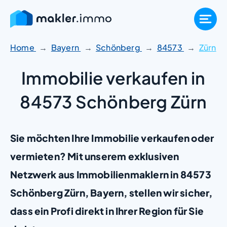
Zum
Inhalt
springen
Home
Bayern
Schönberg
84573
Zürn
Immobilie verkaufen in
84573 Schönberg Zürn
Sie möchten Ihre Immobilie verkaufen oder
vermieten? Mit unserem exklusiven
Netzwerk aus Immobilienmaklern in 84573
Schönberg Zürn, Bayern, stellen wir sicher,
dass ein Profi direkt in Ihrer Region für Sie