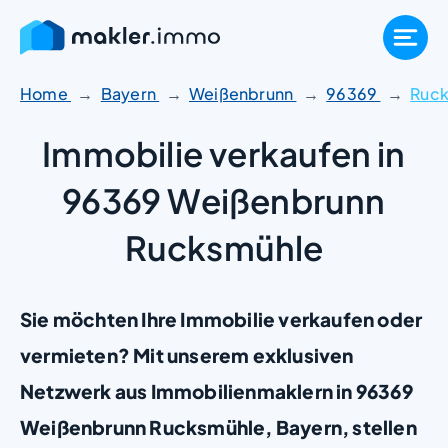
Zum
Inhalt
springen
Home
Bayern
Weißenbrunn
96369
Ruc
Immobilie verkaufen in
96369 Weißenbrunn
Rucksmühle
Sie möchten Ihre Immobilie verkaufen oder
vermieten? Mit unserem exklusiven
Netzwerk aus Immobilienmaklern in 96369
Weißenbrunn Rucksmühle, Bayern, stellen