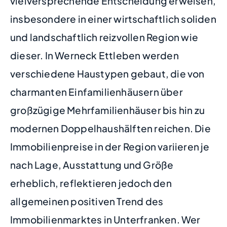
vielversprechende Entscheidung erweisen,
insbesondere in einer wirtschaftlich soliden
und landschaftlich reizvollen Region wie
dieser. In Werneck Ettleben werden
verschiedene Haustypen gebaut, die von
charmanten Einfamilienhäusern über
großzügige Mehrfamilienhäuser bis hin zu
modernen Doppelhaushälften reichen. Die
Immobilienpreise in der Region variieren je
nach Lage, Ausstattung und Größe
erheblich, reflektieren jedoch den
allgemeinen positiven Trend des
Immobilienmarktes in Unterfranken. Wer