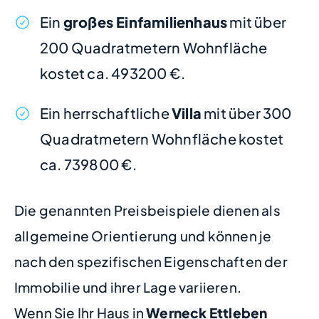
Ein
großes Einfamilienhaus
mit über
200 Quadratmetern Wohnfläche
kostet ca. 493200 €.
Ein herrschaftliche
Villa
mit über 300
Quadratmetern Wohnfläche kostet
ca. 739800 €.
Die genannten Preisbeispiele dienen als
allgemeine Orientierung und können je
nach den spezifischen Eigenschaften der
Immobilie und ihrer Lage variieren.
Wenn Sie Ihr Haus in
Werneck Ettleben