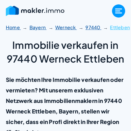
Zum
Inhalt
springen
Home
Bayern
Werneck
97440
Ettleben
Immobilie verkaufen in
97440 Werneck Ettleben
Sie möchten Ihre Immobilie verkaufen oder
vermieten? Mit unserem exklusiven
Netzwerk aus Immobilienmaklern in 97440
Werneck Ettleben, Bayern, stellen wir
sicher, dass ein Profi direkt in Ihrer Region