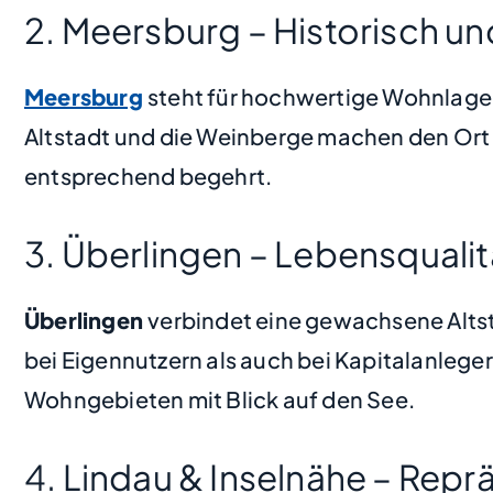
2. Meersburg – Historisch un
Meersburg
steht für hochwertige Wohnlagen
Altstadt und die Weinberge machen den Ort 
entsprechend begehrt.
3. Überlingen – Lebensqualit
Überlingen
verbindet eine gewachsene Altst
bei Eigennutzern als auch bei Kapitalanlege
Wohngebieten mit Blick auf den See.
4. Lindau & Inselnähe – Repr