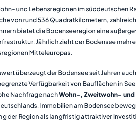
Wohn- und Lebensregionen im süddeutschen Ra
läche von rund 536 Quadratkilometern, zahlrei
ern bietet die Bodenseeregion eine außergewö
frastruktur. Jährlich zieht der Bodensee mehre
regionen Mitteleuropas.
wert überzeugt der Bodensee seit Jahren auch
begrenzte Verfügbarkeit von Bauflächen in Se
hohe Nachfrage nach
Wohn-, Zweitwohn- und 
deutschlands. Immobilien am Bodensee bewege
 der Region als langfristig attraktiver Investi