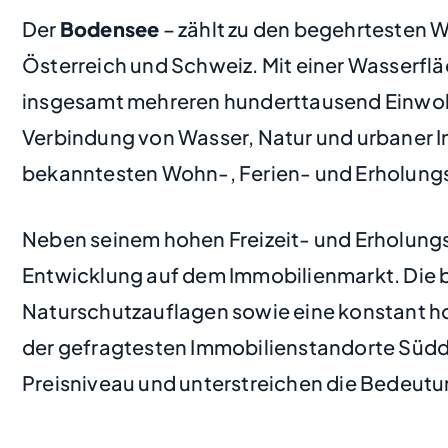
Der
Bodensee
– zählt zu den begehrtesten 
Österreich und Schweiz. Mit einer Wasserf
insgesamt mehreren hunderttausend Einwohn
Verbindung von Wasser, Natur und urbaner In
bekanntesten Wohn-, Ferien- und Erholungs
Neben seinem hohen Freizeit- und Erholungs
Entwicklung auf dem Immobilienmarkt. Die 
Naturschutzauflagen sowie eine konstant 
der gefragtesten Immobilienstandorte Süd
Preisniveau und unterstreichen die Bedeutung