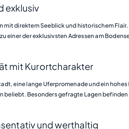
d exklusiv
 mit direktem Seeblick und historischem Flair
zu einer der exklusivsten Adressen am Bodens
ät mit Kurortcharakter
adt, eine lange Uferpromenade und ein hohes M
rn beliebt. Besonders gefragte Lagen befinden
äsentativ und werthaltig