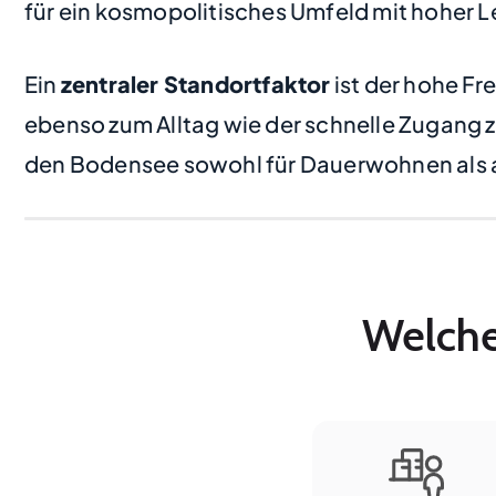
für ein kosmopolitisches Umfeld mit hoher L
Ein
zentraler Standortfaktor
ist der hohe F
ebenso zum Alltag wie der schnelle Zugang 
den Bodensee sowohl für Dauerwohnen als a