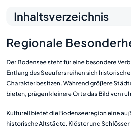
Inhaltsverzeichnis
Regionale Besonderh
Der Bodensee steht für eine besondere Verbin
Entlang des Seeufers reihen sich historisc
Charakter besitzen. Während größere Städte
bieten, prägen kleinere Orte das Bild von 
Kulturell bietet die Bodenseeregion eine a
historische Altstädte, Klöster und Schlösser