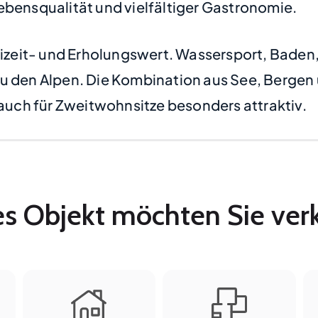
ebensqualität und vielfältiger Gastronomie.
reizeit- und Erholungswert. Wassersport, Bade
zu den Alpen. Die Kombination aus See, Bergen
uch für Zweitwohnsitze besonders attraktiv.