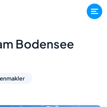
 am Bodensee
ienmakler