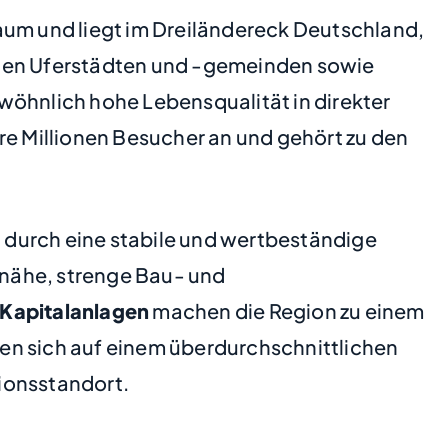
um und liegt im Dreiländereck Deutschland,
chen Uferstädten und -gemeinden sowie
hnlich hohe Lebensqualität in direkter
re Millionen Besucher an und gehört zu den
 durch eine stabile und wertbeständige
enähe, strenge Bau- und
Kapitalanlagen
machen die Region zu einem
n sich auf einem überdurchschnittlichen
tionsstandort.