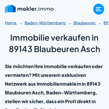
Zum
Inhalt
springen
Home
Baden-Württemberg
Blaubeuren
89
Immobilie verkaufen in
89143 Blaubeuren Asch
Sie möchten Ihre Immobilie verkaufen oder
vermieten? Mit unserem exklusiven
Netzwerk aus Immobilienmaklern in 89143
Blaubeuren Asch, Baden-Württemberg,
stellen wir sicher, dass ein Profi direkt in