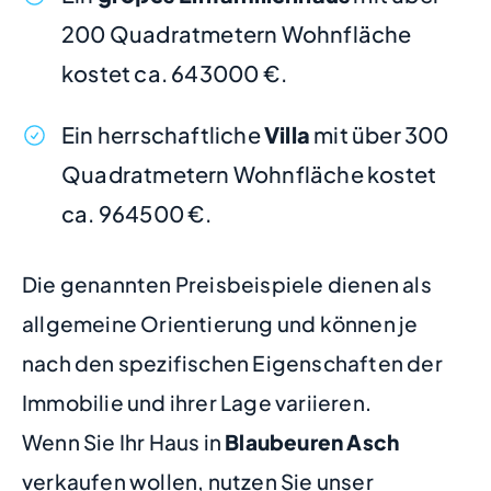
200 Quadratmetern Wohnfläche
kostet ca. 643000 €.
Ein herrschaftliche
Villa
mit über 300
Quadratmetern Wohnfläche kostet
ca. 964500 €.
Die genannten Preisbeispiele dienen als
allgemeine Orientierung und können je
nach den spezifischen Eigenschaften der
Immobilie und ihrer Lage variieren.
Wenn Sie Ihr Haus in
Blaubeuren Asch
verkaufen wollen, nutzen Sie unser