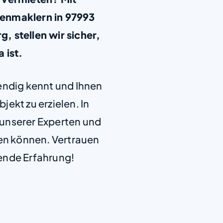
enmaklern in 97993
 stellen wir sicher,
a ist.
+
−
endig kennt und Ihnen
jekt zu erzielen. In
e unserer Experten und
len können. Vertrauen
ende Erfahrung!