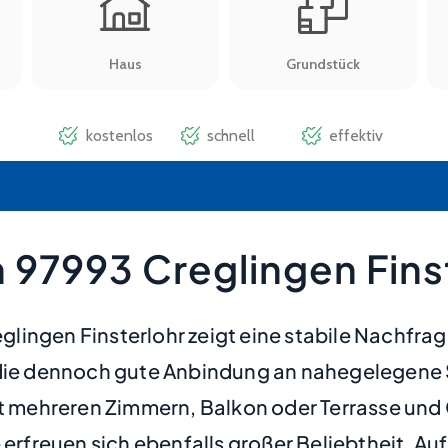
 97993 Creglingen Fins
ingen Finsterlohr zeigt eine stabile Nachfrag
d die dennoch gute Anbindung an nahegelegene 
mehreren Zimmern, Balkon oder Terrasse und G
reuen sich ebenfalls großer Beliebtheit. Aufg