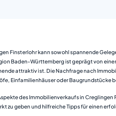
ingen Finsterlohr kann sowohl spannende Gele
egion Baden-Württemberg ist geprägt von einer 
nde attraktiv ist. Die Nachfrage nach Immobilie
höfe, Einfamilienhäuser oder Baugrundstücke b
 Aspekte des Immobilienverkaufs in Creglingen 
 zu geben und hilfreiche Tipps für einen erfol