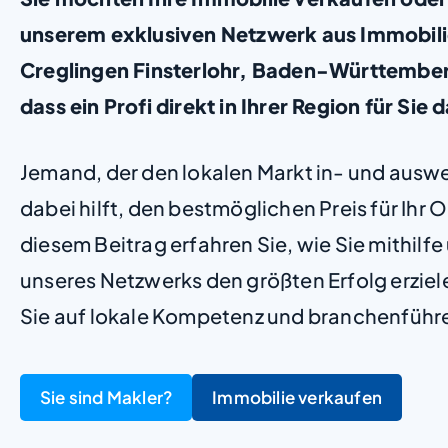
unserem exklusiven Netzwerk aus Immobili
Creglingen Finsterlohr, Baden-Württemberg,
dass ein Profi direkt in Ihrer Region für Sie d
Jemand, der den lokalen Markt in- und ausw
dabei hilft, den bestmöglichen Preis für Ihr Ob
diesem Beitrag erfahren Sie, wie Sie mithilf
unseres Netzwerks den größten Erfolg erzie
Sie auf lokale Kompetenz und branchenführ
Sie sind Makler?
Immobilie verkaufen