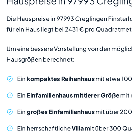
Hauspreise in 97993 Cregling
Die Hauspreise in 97993 Creglingen Finsterlo
für ein Haus liegt bei 2431 € pro Quadratmet
Um eine bessere Vorstellung von den möglic
Hausgrößen berechnet:
Ein
kompaktes Reihenhaus
mit etwa 100
Ein
Einfamilienhaus mittlerer Größe
mit 
Ein
großes Einfamilienhaus
mit über 20
Ein herrschaftliche
Villa
mit über 300 Qu