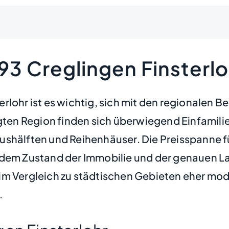
93 Creglingen Finsterlo
erlohr ist es wichtig, sich mit den regionalen
ägten Region finden sich überwiegend Einfamil
hälften und Reihenhäuser. Die Preisspanne für 
 dem Zustand der Immobilie und der genauen Lag
se im Vergleich zu städtischen Gebieten eher mo
.