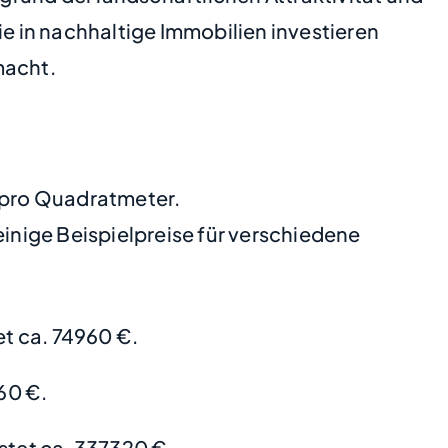
ie in nachhaltige Immobilien investieren
macht.
€ pro Quadratmeter.
nige Beispielpreise für verschiedene
t ca. 74960 €.
60 €.
stet ca. 337320 €.