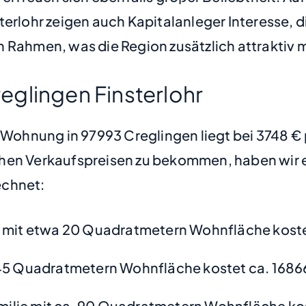
erlohr zeigen auch Kapitalanleger Interesse, d
 Rahmen, was die Region zusätzlich attraktiv 
glingen Finsterlohr
e Wohnung in 97993 Creglingen liegt bei 3748 
hen Verkaufspreisen zu bekommen, haben wir ei
chnet:
mit etwa 20 Quadratmetern Wohnfläche koste
45 Quadratmetern Wohnfläche kostet ca. 1686
amilie mit ca. 90 Quadratmetern Wohnfläche ko