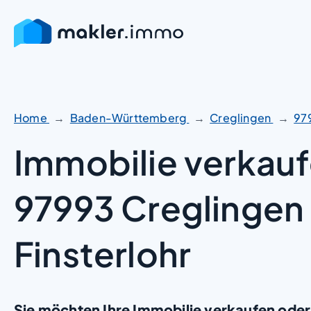
Zum
Inhalt
springen
Home
Baden-Württemberg
Creglingen
97
Immobilie verkauf
97993 Creglingen
Finsterlohr
Sie möchten Ihre Immobilie verkaufen oder