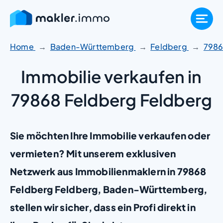
Zum
Inhalt
springen
Home
Baden-Württemberg
Feldberg
798
Immobilie verkaufen in
79868 Feldberg Feldberg
Sie möchten Ihre Immobilie verkaufen oder
vermieten? Mit unserem exklusiven
Netzwerk aus Immobilienmaklern in 79868
Feldberg Feldberg, Baden-Württemberg,
stellen wir sicher, dass ein Profi direkt in