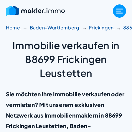
Zum
Inhalt
springen
Home
Baden-Württemberg
Frickingen
88
Immobilie verkaufen in
88699 Frickingen
Leustetten
Sie möchten Ihre Immobilie verkaufen oder
vermieten? Mit unserem exklusiven
Netzwerk aus Immobilienmaklern in 88699
Frickingen Leustetten, Baden-