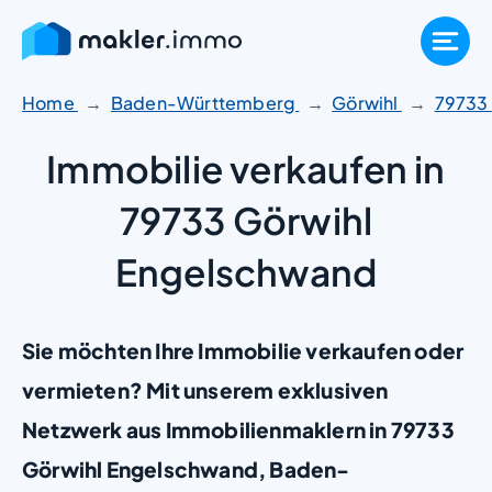
Zum
Inhalt
springen
Home
Baden-Württemberg
Görwihl
79733
Immobilie verkaufen in
79733 Görwihl
Engelschwand
Sie möchten Ihre Immobilie verkaufen oder
vermieten? Mit unserem exklusiven
Netzwerk aus Immobilienmaklern in 79733
Görwihl Engelschwand, Baden-