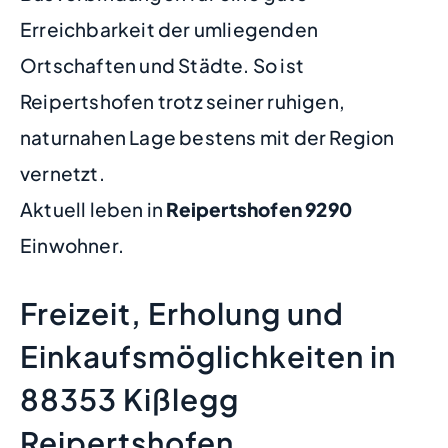
Erreichbarkeit der umliegenden
Ortschaften und Städte. So ist
Reipertshofen trotz seiner ruhigen,
naturnahen Lage bestens mit der Region
vernetzt.
Aktuell leben in
Reipertshofen
9290
Einwohner.
Freizeit, Erholung und
Einkaufsmöglichkeiten in
88353 Kißlegg
Reipertshofen