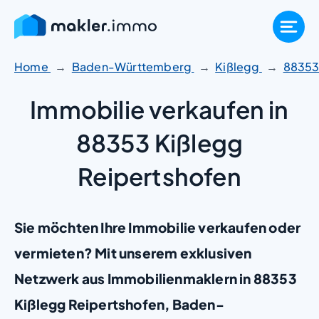
Zum
Inhalt
springen
Home
Baden-Württemberg
Kißlegg
8835
Immobilie verkaufen in
88353 Kißlegg
Reipertshofen
Sie möchten Ihre Immobilie verkaufen oder
vermieten? Mit unserem exklusiven
Netzwerk aus Immobilienmaklern in 88353
Kißlegg Reipertshofen, Baden-