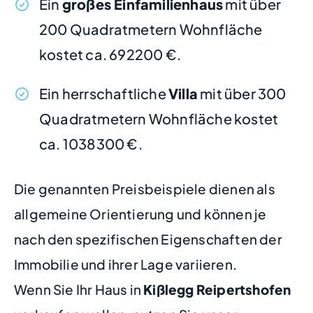
Ein
großes Einfamilienhaus
mit über
200 Quadratmetern Wohnfläche
kostet ca. 692200 €.
Ein herrschaftliche
Villa
mit über 300
Quadratmetern Wohnfläche kostet
ca. 1038300 €.
Die genannten Preisbeispiele dienen als
allgemeine Orientierung und können je
nach den spezifischen Eigenschaften der
Immobilie und ihrer Lage variieren.
Wenn Sie Ihr Haus in
Kißlegg Reipertshofen