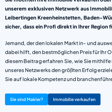
unserem exklusiven Netzwerk aus Immobil
Leibertingen Kreenheinstetten, Baden-Wür
sicher, dass ein Profi direkt in Ihrer Region f
Jemand, der den lokalen Markt in- und ausw
dabei hilft, den bestmöglichen Preis für Ihr Ob
diesem Beitrag erfahren Sie, wie Sie mithilf
unseres Netzwerks den größten Erfolg erzie
Sie auf lokale Kompetenz und branchenführ
Sie sind Makler?
Immobilie verkaufen