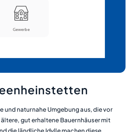
reenheinstetten
ge und naturnahe Umgebung aus, die vor
 ältere, gut erhaltene Bauernhäuser mit
d die ländliche Idylle machen diese