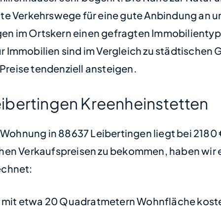
ute Verkehrswege für eine gute Anbindung an u
 im Ortskern einen gefragten Immobilientyp da
für Immobilien sind im Vergleich zu städtischen
reise tendenziell ansteigen.
ibertingen Kreenheinstetten
e Wohnung in 88637 Leibertingen liegt bei 218
hen Verkaufspreisen zu bekommen, haben wir ei
chnet:
mit etwa 20 Quadratmetern Wohnfläche koste