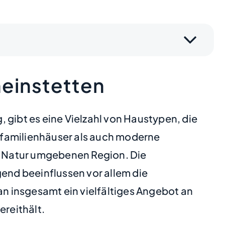
heinstetten
 gibt es eine Vielzahl von Haustypen, die
nfamilienhäuser als auch moderne
n Natur umgebenen Region. Die
gend beeinflussen vor allem die
an insgesamt ein vielfältiges Angebot an
reithält.