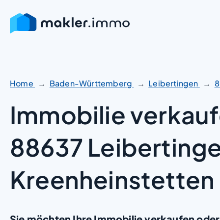
Zum
Inhalt
springen
Home
Baden-Württemberg
Leibertingen
8
Immobilie verkauf
88637 Leiberting
Kreenheinstetten
Sie möchten Ihre Immobilie verkaufen oder