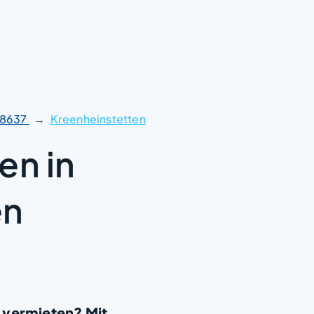
8637
Kreenheinstetten
en in
en
 vermieten? Mit