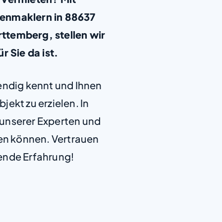
ienmaklern in 88637
ttemberg, stellen wir
ür Sie da ist.
+
−
endig kennt und Ihnen
jekt zu erzielen. In
e unserer Experten und
len können. Vertrauen
ende Erfahrung!