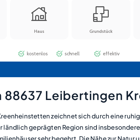
 88637 Leibertingen K
eenheinstetten zeichnet sich durch eine ruhi
er ländlich geprägten Region sind insbesondere
ienhäuser sehr begehrt. Die Nähe zur Natur un