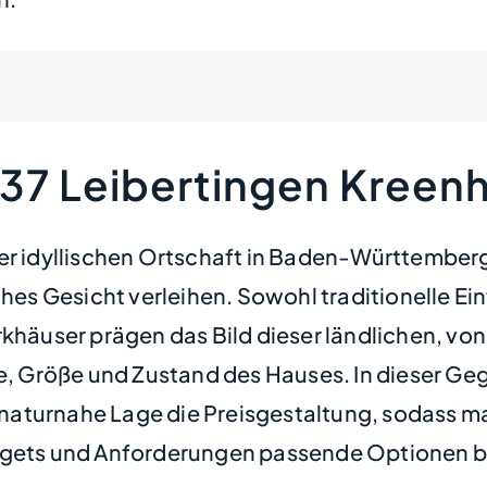
637 Leibertingen Kreen
er idyllischen Ortschaft in Baden-Württemberg,
s Gesicht verleihen. Sowohl traditionelle Ei
äuser prägen das Bild dieser ländlichen, vo
ge, Größe und Zustand des Hauses. In dieser Ge
, naturnahe Lage die Preisgestaltung, sodass m
dgets und Anforderungen passende Optionen be