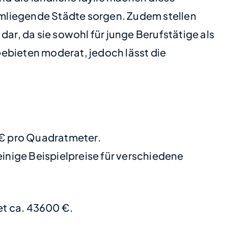
mliegende Städte sorgen. Zudem stellen
r, da sie sowohl für junge Berufstätige als
 Gebieten moderat, jedoch lässt die
0 € pro Quadratmeter.
nige Beispielpreise für verschiedene
t ca. 43600 €.