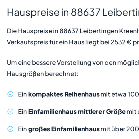
Hauspreise in 88637 Leibert
Die Hauspreise in 88637 Leibertingen Kreenhe
Verkaufspreis für ein Haus liegt bei 2532 € 
Um eine bessere Vorstellung von den möglic
Hausgrößen berechnet:
Ein
kompaktes Reihenhaus
mit etwa 100
Ein
Einfamilienhaus mittlerer Größe
mit 
Ein
großes Einfamilienhaus
mit über 20