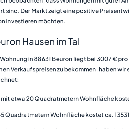
 sich beobachten, dass Wohnungen mit guter An
 sind. Der Markt zeigt eine positive Preisentwi
on investieren möchten.
uron Hausen im Tal
e Wohnung in 88631 Beuron liegt bei 3007 € pr
hen Verkaufspreisen zu bekommen, haben wir ei
chnet:
mit etwa 20 Quadratmetern Wohnfläche koste
45 Quadratmetern Wohnfläche kostet ca. 13531