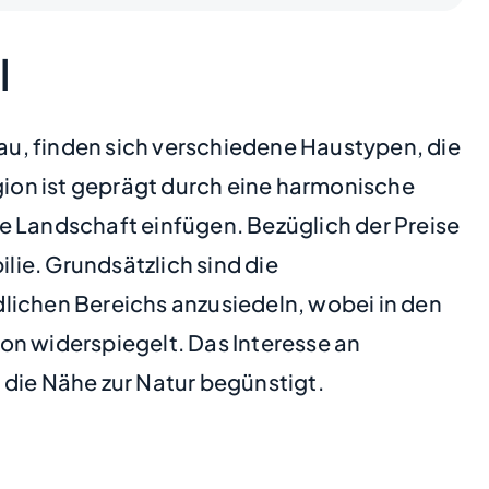
l
u, finden sich verschiedene Haustypen, die
ion ist geprägt durch eine harmonische
che Landschaft einfügen. Bezüglich der Preise
lie. Grundsätzlich sind die
lichen Bereichs anzusiedeln, wobei in den
ion widerspiegelt. Das Interesse an
 die Nähe zur Natur begünstigt.