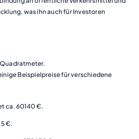
bindung an öffentliche Verkehrsmittel und
cklung, was ihn auch für Investoren
o Quadratmeter.
nige Beispielpreise für verschiedene
t ca. 60140 €.
5 €.