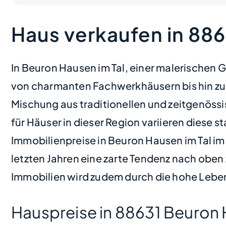
Haus verkaufen in 886
In Beuron Hausen im Tal, einer malerischen
von charmanten Fachwerkhäusern bis hin zu 
Mischung aus traditionellen und zeitgenössis
für Häuser in dieser Region variieren diese 
Immobilienpreise in Beuron Hausen im Tal i
letzten Jahren eine zarte Tendenz nach oben 
Immobilien wird zudem durch die hohe Lebens
Hauspreise in 88631 Beuron 