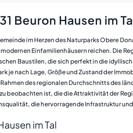
31 Beuron Hausen im Ta
 Gemeinde im Herzen des Naturparks Obere Dona
modernen Einfamilienhäusern reichen. Die Reg
chen Baustilen, die sich perfekt in die idyllis
stark je nach Lage, Größe und Zustand der Immobi
m Rahmen des regionalen Durchschnitts des länd
zu beobachten ist, die die Attraktivität der Reg
qualität, die hervorragende Infrastruktur und
Hausen im Tal