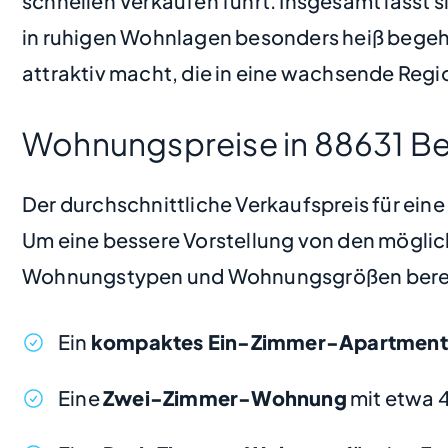
schnellen Verkäufen führt. Insgesamt lässt
in ruhigen Wohnlagen besonders heiß begehrt
attraktiv macht, die in eine wachsende Regi
Wohnungspreise in 88631 Be
Der durchschnittliche Verkaufspreis für ein
Um eine bessere Vorstellung von den möglic
Wohnungstypen und Wohnungsgrößen bere
Ein
kompaktes Ein-Zimmer-Apartment
Eine
Zwei-Zimmer-Wohnung
mit etwa 