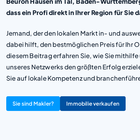
Beuron Hausen im Tal, Baden-Württemberg, 
dass ein Profi direkt in Ihrer Region für Sie d
Jemand, der den lokalen Markt in- und ausw
dabei hilft, den bestmöglichen Preis für Ihr Ob
diesem Beitrag erfahren Sie, wie Sie mithilf
unseres Netzwerks den größten Erfolg erzie
Sie auf lokale Kompetenz und branchenführ
Sie sind Makler?
Immobilie verkaufen