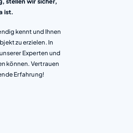
stellen wir sicher,
a ist.
+
endig kennt und Ihnen
−
jekt zu erzielen. In
e unserer Experten und
len können. Vertrauen
ende Erfahrung!