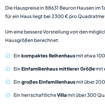
Die Hauspreise in 88631 Beuron Hausen im Tal
für ein Haus liegt bei 2300 € pro Quadratme
Um eine bessere Vorstellung von den möglic
Hausgrößen berechnet:
Ein
kompaktes Reihenhaus
mit etwa 10
Ein
Einfamilienhaus mittlerer Größe
mit 
Ein
großes Einfamilienhaus
mit über 20
Ein herrschaftliche
Villa
mit über 300 Qu