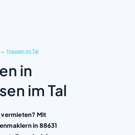
Hausen im Tal
en in
en im Tal
 vermieten? Mit
enmaklern in 88631