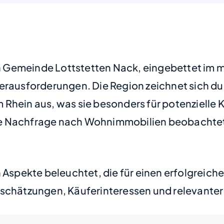
hen Gemeinde Lottstetten Nack, eingebettet im 
erausforderungen. Die Region zeichnet sich dur
hein aus, was sie besonders für potenzielle Kä
he Nachfrage nach Wohnimmobilien beobachte
n Aspekte beleuchtet, die für einen erfolgreich
nschätzungen, Käuferinteressen und relevanter