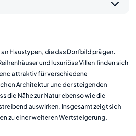
lt an Haustypen, die das Dorfbild prägen.
ihenhäuser und luxuriöse Villen finden sich
end attraktiv für verschiedene
chen Architektur und der steigenden
ass die Nähe zur Natur ebenso wie die
streibend auswirken. Insgesamt zeigt sich
zen zu einer weiteren Wertsteigerung.