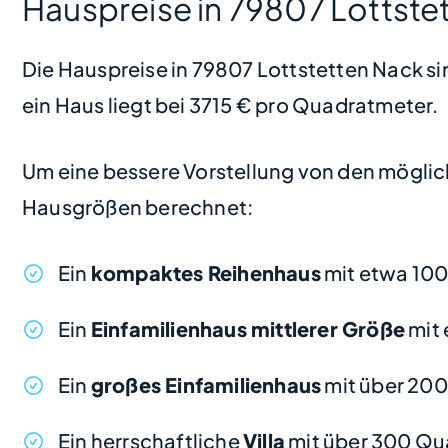
Hauspreise in 79807 Lottste
Die Hauspreise in 79807 Lottstetten Nack sin
ein Haus liegt bei 3715 € pro Quadratmeter.
Um eine bessere Vorstellung von den möglic
Hausgrößen berechnet:
Ein
kompaktes Reihenhaus
mit etwa 100
Ein
Einfamilienhaus mittlerer Größe
mit 
Ein
großes Einfamilienhaus
mit über 200
Ein herrschaftliche
Villa
mit über 300 Qu