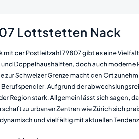
807 Lottstetten Nack
 mit der Postleitzahl 79807 gibt es eine Vielfa
r und Doppelhaushälften, doch auch moderne Re
ähe zur Schweizer Grenze macht den Ort zunehm
 Berufspendler. Aufgrund der abwechslungsrei
der Region stark. Allgemein lässt sich sagen, d
schaft zu urbanen Zentren wie Zürich sich prei
 dynamisch und vielfältig mit aktuellen Tenden