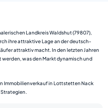
malerischen Landkreis Waldshut (79807),
ch ihre attraktive Lage an der deutsch-
ufer attraktiv macht. In den letzten Jahren
t werden, was den Markt dynamisch und
en Immobilienverkauf in Lottstetten Nack
 Strategien.