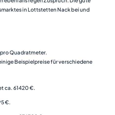
 ebenfalls regen Zuspruch. Die gute
smarktes in Lottstetten Nack bei und
€ pro Quadratmeter.
nige Beispielpreise für verschiedene
t ca. 61420 €.
5 €.