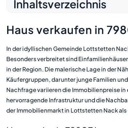
Inhaltsverzeichnis
Haus verkaufen in 79
In der idyllischen Gemeinde Lottstetten Nack
Besonders verbreitet sind Einfamilienhäuse
in der Region. Die malerische Lage in der N
Käufergruppen, darunter junge Familien und
Nachfrage variieren die Immobilienpreise in 
hervorragende Infrastruktur und die Nachbar
der Immobilienmarkt in Lottstetten Nack als