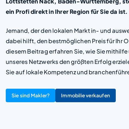
Lottstetten Nack, Baden-Württemberg, stel
ein Profi direkt in Ihrer Region für Sie da ist
Jemand, der den lokalen Markt in- und ausw
dabei hilft, den bestmöglichen Preis für Ihr Ob
diesem Beitrag erfahren Sie, wie Sie mithilf
unseres Netzwerks den größten Erfolg erzie
Sie auf lokale Kompetenz und branchenführ
Sie sind Makler?
Immobilie verkaufen