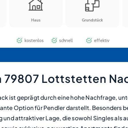
 79807 Lottstetten Na
 ist geprägt durch eine hohe Nachfrage, unter
sante Option für Pendler darstellt. Besonders b
nd attraktiver Lage, die sowohl Singles als a