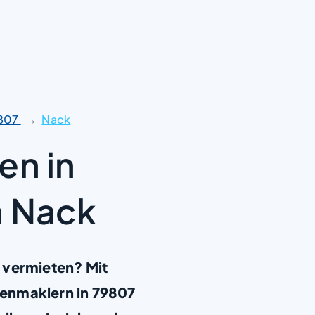
807
Nack
en in
n Nack
 vermieten? Mit
ienmaklern in 79807