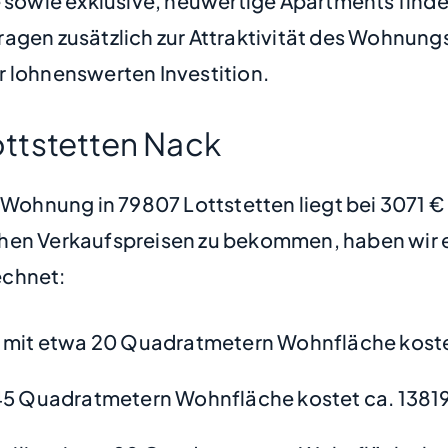
owie exklusive, neuwertige Apartments finden
agen zusätzlich zur Attraktivität des Wohnung
r lohnenswerten Investition.
ttstetten Nack
e Wohnung in 79807 Lottstetten liegt bei 3071 
hen Verkaufspreisen zu bekommen, haben wir ei
chnet:
mit etwa 20 Quadratmetern Wohnfläche koste
45 Quadratmetern Wohnfläche kostet ca. 13819