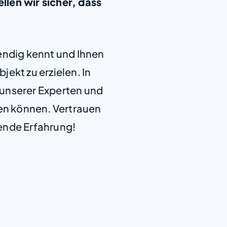
len wir sicher, dass
.
+
endig kennt und Ihnen
−
jekt zu erzielen. In
e unserer Experten und
len können. Vertrauen
ende Erfahrung!