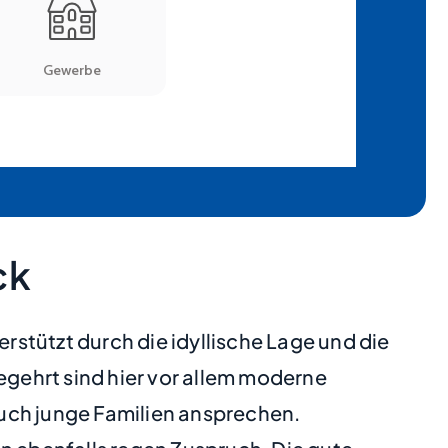
ck
stützt durch die idyllische Lage und die
egehrt sind hier vor allem moderne
uch junge Familien ansprechen.