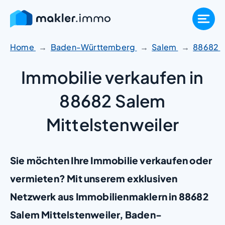
Zum
Inhalt
springen
Home
Baden-Württemberg
Salem
88682
Immobilie verkaufen in
88682 Salem
Mittelstenweiler
Sie möchten Ihre Immobilie verkaufen oder
vermieten? Mit unserem exklusiven
Netzwerk aus Immobilienmaklern in 88682
Salem Mittelstenweiler, Baden-