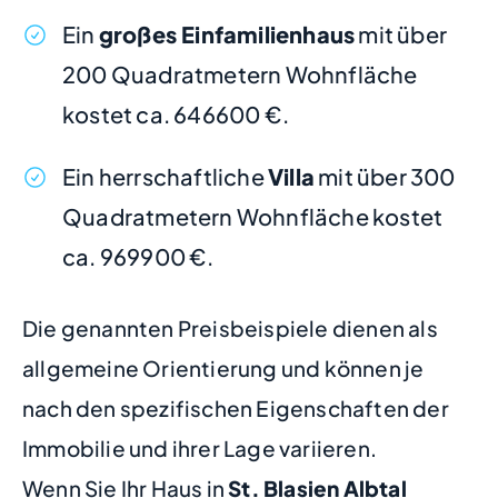
Ein
großes Einfamilienhaus
mit über
200 Quadratmetern Wohnfläche
kostet ca. 646600 €.
Ein herrschaftliche
Villa
mit über 300
Quadratmetern Wohnfläche kostet
ca. 969900 €.
Die genannten Preisbeispiele dienen als
allgemeine Orientierung und können je
nach den spezifischen Eigenschaften der
Immobilie und ihrer Lage variieren.
Wenn Sie Ihr Haus in
St. Blasien Albtal