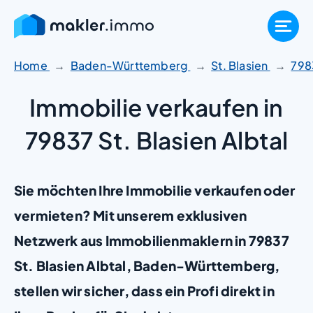
Zum
Inhalt
springen
Home
Baden-Württemberg
St. Blasien
798
Immobilie verkaufen in
79837 St. Blasien Albtal
Sie möchten Ihre Immobilie verkaufen oder
vermieten? Mit unserem exklusiven
Netzwerk aus Immobilienmaklern in 79837
St. Blasien Albtal, Baden-Württemberg,
stellen wir sicher, dass ein Profi direkt in