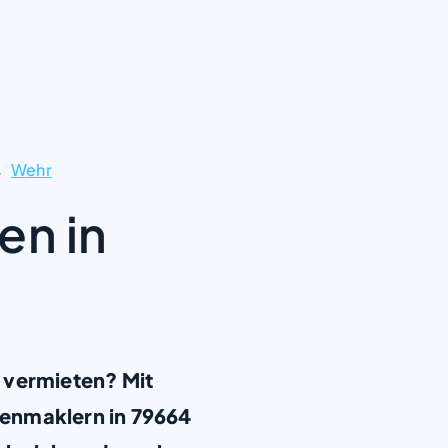
Wehr
en in
 vermieten? Mit
enmaklern in 79664