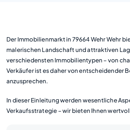
Der Immobilienmarkt in 79664 Wehr Wehr bie
malerischen Landschaft und attraktiven Lag
verschiedensten Immobilientypen – von cha
Verkäufer ist es daher von entscheidender B
anzusprechen.
In dieser Einleitung werden wesentliche As
Verkaufsstrategie – wir bieten Ihnen wertvo