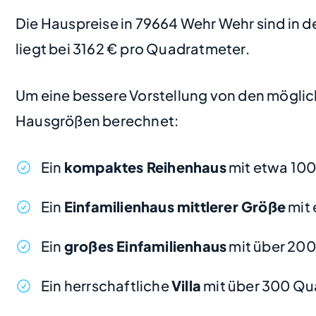
Die Hauspreise in 79664 Wehr Wehr sind in de
liegt bei 3162 € pro Quadratmeter.
Um eine bessere Vorstellung von den möglic
Hausgrößen berechnet:
Ein
kompaktes Reihenhaus
mit etwa 100
Ein
Einfamilienhaus mittlerer Größe
mit 
Ein
großes Einfamilienhaus
mit über 20
Ein herrschaftliche
Villa
mit über 300 Qu