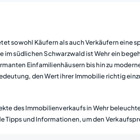
tet sowohl Käufern als auch Verkäufern eine s
e im südlichen Schwarzwald ist Wehr ein bege
rmanten Einfamilienhäusern bis hin zu modern
edeutung, den Wert ihrer Immobilie richtig ein
pekte des Immobilienverkaufs in Wehr beleucht
lle Tipps und Informationen, um den Verkaufspro