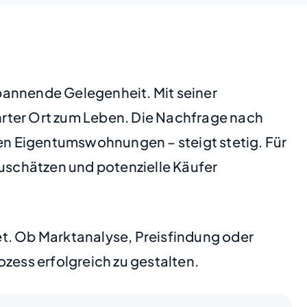
pannende Gelegenheit. Mit seiner
hrter Ort zum Leben. Die Nachfrage nach
en Eigentumswohnungen – steigt stetig. Für
zuschätzen und potenzielle Käufer
et. Ob Marktanalyse, Preisfindung oder
zess erfolgreich zu gestalten.