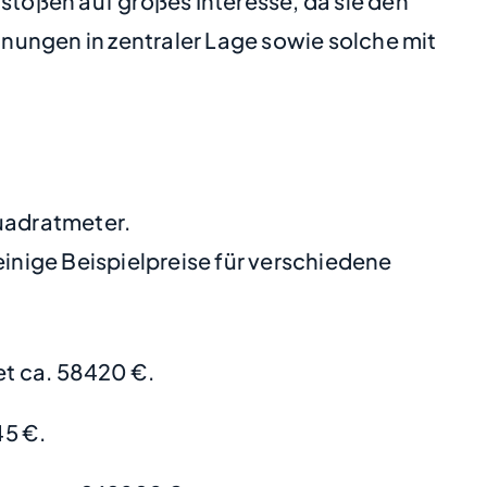
toßen auf großes Interesse, da sie den
nungen in zentraler Lage sowie solche mit
Quadratmeter.
nige Beispielpreise für verschiedene
t ca. 58420 €.
45 €.