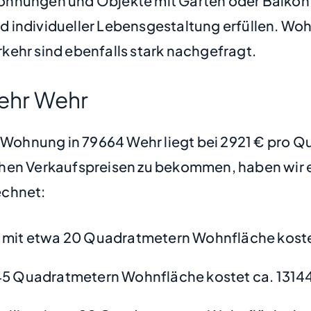
hnungen und Objekte mit Garten oder Balkon s
 individueller Lebensgestaltung erfüllen. Woh
kehr sind ebenfalls stark nachgefragt.
ehr Wehr
e Wohnung in 79664 Wehr liegt bei 2921 € pro 
hen Verkaufspreisen zu bekommen, haben wir ei
chnet:
mit etwa 20 Quadratmetern Wohnfläche koste
45 Quadratmetern Wohnfläche kostet ca. 1314