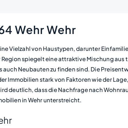
664 Wehr Wehr
eine Vielzahl von Haustypen, darunter Einfami
 Region spiegelt eine attraktive Mischung aus 
s auch Neubauten zu finden sind. Die Preisentwi
 der Immobilien stark von Faktoren wie der La
ird deutlich, dass die Nachfrage nach Wohnra
bilien in Wehr unterstreicht.
ehr