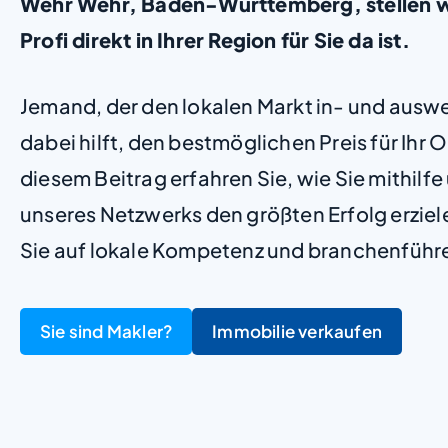
Wehr Wehr, Baden-Württemberg, stellen wir
Profi direkt in Ihrer Region für Sie da ist.
Jemand, der den lokalen Markt in- und ausw
dabei hilft, den bestmöglichen Preis für Ihr Ob
diesem Beitrag erfahren Sie, wie Sie mithilf
unseres Netzwerks den größten Erfolg erzie
Sie auf lokale Kompetenz und branchenführ
Sie sind Makler?
Immobilie verkaufen