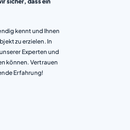
 sicher, dass ein
+
endig kennt und Ihnen
−
jekt zu erzielen. In
e unserer Experten und
len können. Vertrauen
ende Erfahrung!