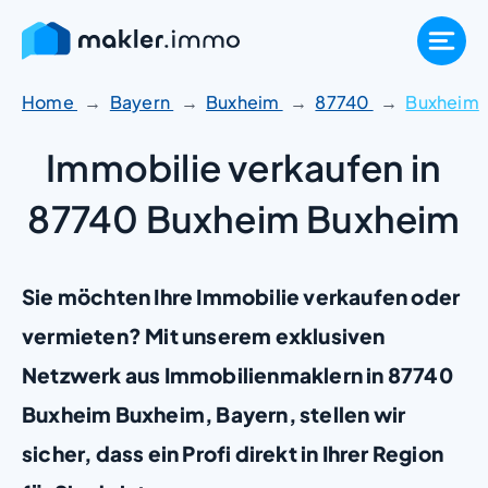
Zum
Inhalt
springen
Home
Bayern
Buxheim
87740
Buxheim
Immobilie verkaufen in
87740 Buxheim Buxheim
Sie möchten Ihre Immobilie verkaufen oder
vermieten? Mit unserem exklusiven
Netzwerk aus Immobilienmaklern in 87740
Buxheim Buxheim, Bayern, stellen wir
sicher, dass ein Profi direkt in Ihrer Region