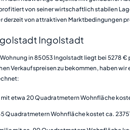
rofitiert von seiner wirtschaftlich stabilen Lag
r derzeit von attraktiven Marktbedingungen pro
golstadt Ingolstadt
e Wohnung in 85053 Ingolstadt liegt bei 5278 
hen Verkaufspreisen zu bekommen, haben wir ei
chnet:
mit etwa 20 Quadratmetern Wohnfläche koste
45 Quadratmetern Wohnfläche kostet ca. 2375
amilie mit ca. 90 Quadratmetern Wohnfläche ko