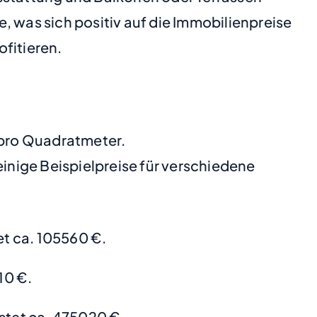
e, was sich positiv auf die Immobilienpreise
fitieren.
€ pro Quadratmeter.
nige Beispielpreise für verschiedene
t ca. 105560 €.
10 €.
stet ca. 475020 €.