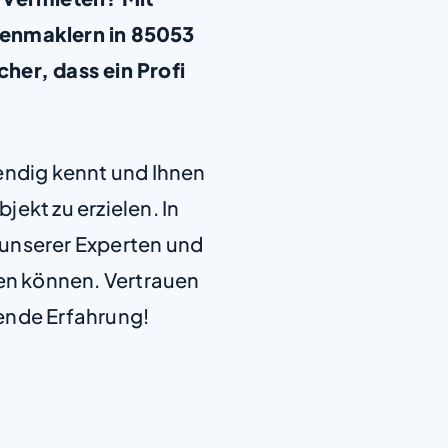
ienmaklern in 85053
cher, dass ein Profi
+
−
endig kennt und Ihnen
jekt zu erzielen. In
e unserer Experten und
len können. Vertrauen
ende Erfahrung!