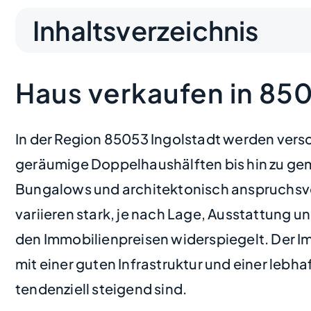
Inhaltsverzeichnis
Haus verkaufen in 850
In der Region 85053 Ingolstadt werden vers
geräumige Doppelhaushälften bis hin zu gemü
Bungalows und architektonisch anspruchsvoll
variieren stark, je nach Lage, Ausstattung 
den Immobilienpreisen widerspiegelt. Der Im
mit einer guten Infrastruktur und einer lebha
tendenziell steigend sind.