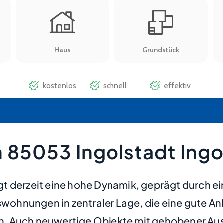
 85053 Ingolstadt Ingo
gt derzeit eine hohe Dynamik, geprägt durch 
hnungen in zentraler Lage, die eine gute Anb
. Auch neuwertige Objekte mit gehobener Aus