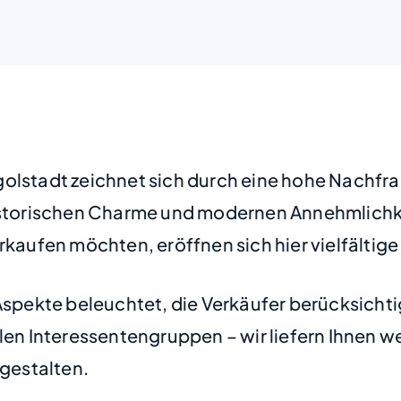
golstadt zeichnet sich durch eine hohe Nachf
 historischen Charme und modernen Annehmlichk
rkaufen möchten, eröffnen sich hier vielfältig
Aspekte beleuchtet, die Verkäufer berücksichti
llen Interessentengruppen – wir liefern Ihnen w
 gestalten.