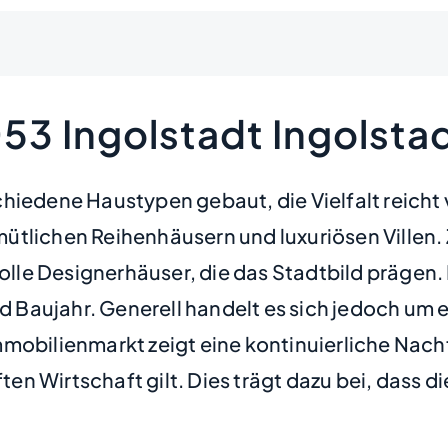
53 Ingolstadt Ingolsta
chiedene Haustypen gebaut, die Vielfalt reich
tlichen Reihenhäusern und luxuriösen Villen. Z
e Designerhäuser, die das Stadtbild prägen. Di
und Baujahr. Generell handelt es sich jedoch u
mobilienmarkt zeigt eine kontinuierliche Nachf
ften Wirtschaft gilt. Dies trägt dazu bei, dass d