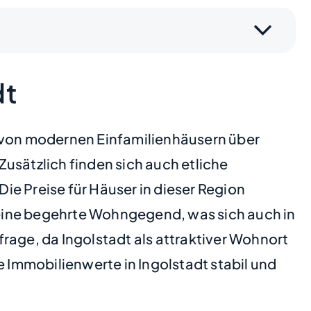
dt
t von modernen Einfamilienhäusern über
usätzlich finden sich auch etliche
e Preise für Häuser in dieser Region
m eine begehrte Wohngegend, was sich auch in
rage, da Ingolstadt als attraktiver Wohnort
ie Immobilienwerte in Ingolstadt stabil und