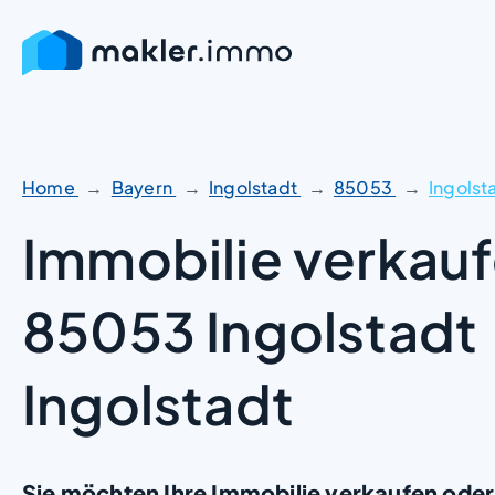
Zum
Inhalt
springen
Home
Bayern
Ingolstadt
85053
Ingolst
Immobilie verkauf
85053 Ingolstadt
Ingolstadt
Sie möchten Ihre Immobilie verkaufen oder