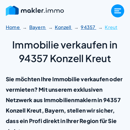
Zum
Inhalt
springen
Home
Bayern
Konzell
94357
Kreut
Immobilie verkaufen in
94357 Konzell Kreut
Sie möchten Ihre Immobilie verkaufen oder
vermieten? Mit unserem exklusiven
Netzwerk aus Immobilienmaklern in 94357
Konzell Kreut, Bayern, stellen wir sicher,
dass ein Profi direkt in Ihrer Region für Sie